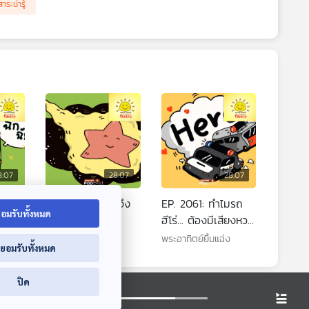
สาระน่ารู้
8:07
28:07
28:07
ม
EP. 2060: ทำไมจึง
EP. 2061: ทำไมรถ
อมรับทั้งหมด
ารถไฟ
เกิดดาวตกนะ
ฮีโร่... ต้องมีเสียงหวอ
กับไฟวิบวับ
พระอาทิตย์ยิ้มแฉ่ง
พระอาทิตย์ยิ้มแฉ่ง
่ยอมรับทั้งหมด
ปิด