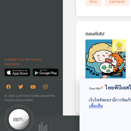
นิทาน
รายการเด็ก
ตอนถัดไป
ดาวน์โหลด Thai PBS Podcast
Application
28:07
EP. 2056:
ไทยพีบีเอสใช
ระวัง...น้องแมวเลีย
Ⓒ 2020 องค์การกระจายเสียงและแพร่ภาพ
อันตรายนะ
เว็บไซต์ของเรามีการจัดเก็
สาธารณะแห่งประเทศไทย
พระอาทิตย์ยิ้มแฉ่ง
เพิ่มเติม
ตอนที่เกี่ยวข้อง