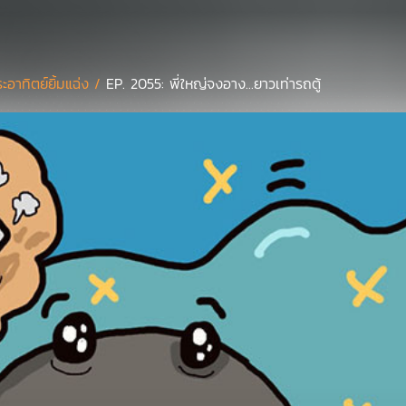
ะอาทิตย์ยิ้มแฉ่ง /
EP. 2055: พี่ใหญ่จงอาง...ยาวเท่ารถตู้