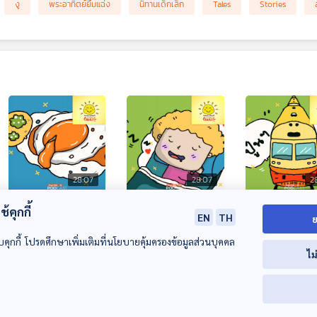
งู
พระอาทิตย์ยิ้มแฉ่ง
นิทานเด็กเล็ก
Tales
Stories
28:07
28:07
2
EP. 2057: ไข่ดาวน้ำ
EP. 2058: ทำไมต้อง
EP. 2059: ทำไ
้คุกกี้
EN
TH
ย
ไหล อันตรายไหมนะ
นอนหนุนหมอน?
รถไฟถึงเรียกว่
บคุกกี้ โปรดศึกษาเพิ่มเติมที่นโยบายคุ้มครองข้อมูลส่วนบุคคล
พระอาทิตย์ยิ้มแฉ่ง
พระอาทิตย์ยิ้มแฉ่ง
พระอาทิตย์ยิ้มแฉ่ง
ไม
00:00:00
00:00:00