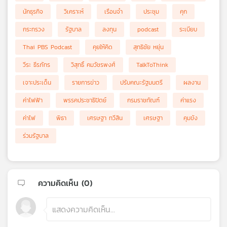
นักธุรกิจ
วิเคราะห์
เรือนจำ
ประชุม
คุก
กระทรวง
รัฐบาล
ลงทุน
podcast
ระเบียบ
Thai PBS Podcast
คุยให้คิด
สุทธิชัย หยุ่น
วีระ ธีรภัทร
วิสุทธิ์ คมวัชรพงศ์
TalkToThink
เจาะประเด็น
รายการข่าว
ปรับคณะรัฐมนตรี
ผลงาน
ค่าไฟฟ้า
พรรคประชาธิปัตย์
กรมราชทัณฑ์
ค่าแรง
ค่าไฟ
พิธา
เศรษฐา ทวีสิน
เศรษฐา
คุมขัง
ร่วมรัฐบาล
ความคิดเห็น (
0
)