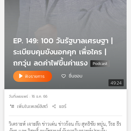
เครือ
ข่าย
วิทยุ
ไทย
พี
EP. 149: 100 วันรัฐบาลเศรษฐา |
บี
เอส
ระเบียบคุมขังนอกคุก เพื่อใคร |
ถกวุ่น ลดค่าไฟขึ้นค่าแรง
แผนที่
วิทยุ
ชื่นชอบ
ฟังรายการ
เครือ
49:24
ข่าย
วันที่เผยแพร่ : 16 ธ.ค. 66
เพิ่มในเพลย์ลิสต์
แชร์
วิเคราะห์ เจาะลึก ข่าวเด่น ข่าวร้อน กับ สุทธิชัย หยุ่น, วีระ ธีร
ภัทร และ วิสุทธิ์ คมวัชรพงศ์ กับการวิเคราะห์ประเด็น