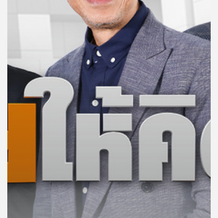
คุณ
เพลง
บทความ
ข่าว
และ
กิจกรรม
เกี่ยว
กับ
เรา