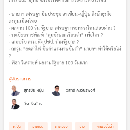
- นายกฯ เศรษฐา บินประชุม อาเซียน–ญี่ปุ่น ดึงนักธุรกิจ
ลงทุนเมืองไทย
- ผลงาน 100 วัน รัฐบาล เศรษฐา กระทรวงไหนสอบผ่าน ?
- ระเบียบราชทัณฑ์ “คุมขังนอกเรือนจำ” เพื่อใคร ?
- เกมปรับ ครม. ดึง ปชป. ร่วมรัฐบาล ?
- ถกวุ่น “ลดค่าไฟ ขึ้นค่าแรงงานขั้นต่ำ” นายกฯ ทำได้หรือไม่
?
- พิธา วิเคราะห์ ผลงานรัฐบาล 100 วันแรก
ผู้จัดรายการ
สุทธิชัย หยุ่น
วิสุทธิ์ คมวัชรพงศ์
วีระ ธีรภัทร
ญี่ปุ่น
อาเซียน
การเมือง
ข่าว
ค่าแรงขั้นต่ำ