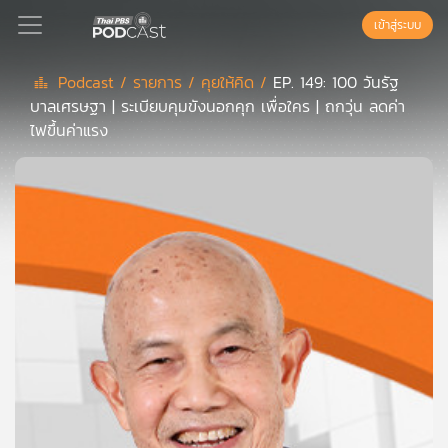
เข้าสู่ระบบ
Podcast /
รายการ /
คุยให้คิด /
EP. 149: 100 วันรัฐ
บาลเศรษฐา | ระเบียบคุมขังนอกคุก เพื่อใคร | ถกวุ่น ลดค่า
Podcast
ไฟขึ้นค่าแรง
เพล
ย์
ลิ
สต์
แนะนำ
เพล
ย์
ลิ
สต์
ของ