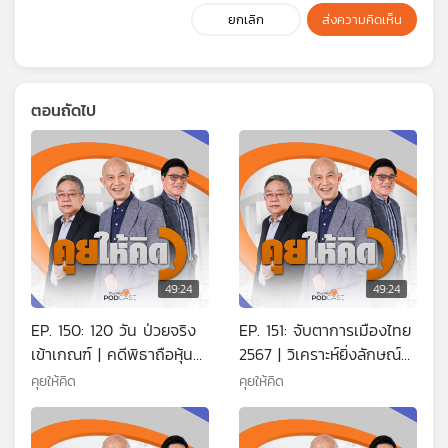
ยกเลิก
ส่งความคิดเห็น
ตอนถัดไป
49:24
49:24
EP. 150: 120 วัน ป่วยจริง
EP. 151: จับตาการเมืองไทย
เข้าเกณฑ์ | คดีพิธาถือหุ้น
2567 | วิเคราะห์ยิ่งลักษณ์ปู
ITV | เรื่องวุ่นราคาน้ำมัน
ทางกลับบ้าน | จับตาเลือก
คุยให้คิด
คุยให้คิด
และแก๊ส
สว. 2567