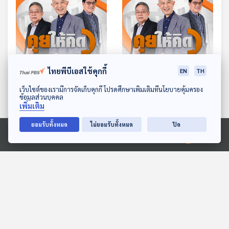
49:24
49:24
ไทยพีบีเอสใช้คุกกี้
EN
TH
EP. 152: ทวียกทักษิณ นัก
EP. 153: ราชทัณฑ์ชี้แจง
ดาวน์โหลด Thai PBS Podcast Application
เว็บไซต์ของเรามีการจัดเก็บคุกกี้ โปรดศึกษาเพิ่มเติมที่นโยบายคุ้มครอง
สร้างสันติภาพ | ไม่มี
รักษาทักษิณ | มองภาพ
ข้อมูลส่วนบุคคล
ประเทศไหนมีนายกฯ 2 คน |
ใหญ่ดีลลับยิ่งลักษณ์ |
เพิ่มเติม
คุยให้คิด
คุยให้คิด
หากทักษิณถูกปล่อยตัว
มาตรการกระตุ้นเศรษฐกิจ
ยอมรับทั้งหมด
ไม่ยอมรับทั้งหมด
ปิด
Ⓒ 2020 องค์การกระจายเสียงและแพร่ภาพสาธารณะแห่งประเทศไทย
ตอนที่เกี่ยวข้อง