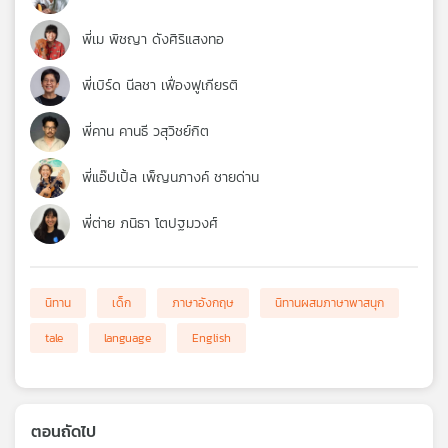
พี่เม พิชญา ดังศิริแสงทอ
พี่เบิร์ด นีลชา เฟื่องฟูเกียรติ
พี่คาน คานธี วสุวิชย์กิต
พี่แอ๊ปเปิ้ล เพ็ญนภางค์ ชายด่าน
พี่ต่าย ภนิธา โตปฐมวงศ์
นิทาน
เด็ก
ภาษาอังกฤษ
นิทานผสมภาษาพาสนุก
tale
language
English
ตอนถัดไป