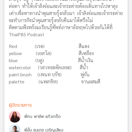
ต่อตา ทำให้เจ้าลิงจ๋อและเจ้ากระต่ายต้องเดินทางไปหาลุง
เต่าเพื่อหาทางนำคุณสายรุ้งกลับมา เจ้าลิงจ๋อและเจ้ากระต่าย
จะทำภารกิจนำคุณสายรุ้งกลับคืนมาได้หรือไม่
ติดตามฟังพร้อมเรียนรู้ศัพท์ภาษาอังกฤษไปด้วยกันได้ที่
ThaiPBS Podcast
Red (เรด) สีแดง
yellow (เยล'โล) สีเหลือง
blue (บลู) สีน้ำเงิน
watercolor (วอ'เทอะคัลเลอะ) สีน้ำ
paint brush (เพนท บรัช) พู่กัน
palette (แพล'ลิท) จานผสมสี
ผู้จัดรายการ
พี่กบ พายัพ แก้วเกร็ด
พี่อั้ม ธนเดช เจริญเสียง