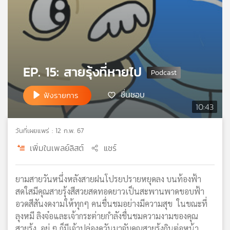
เครือ
ข่าย
วิทยุ
ไทย
พี
EP. 15: สายรุ้งที่หายไป
บี
เอส
ชื่นชอบ
ฟังรายการ
10:43
แผนที่
วิทยุ
วันที่เผยแพร่ : 12 ก.พ. 67
เครือ
เพิ่มในเพลย์ลิสต์
แชร์
ข่าย
ยามสายวันหนึ่งหลังสายฝนโปรยปรายหยุดลง บนท้องฟ้า
สดใสมีคุณสายรุ้งสีสวยสดทอดยาวเป็นสะพานพาดขอบฟ้า
อวดสีสันงดงามให้ทุกๆ คนชื่นชมอย่างมีความสุข ในขณะที่
ลุงหมี ลิงจ๋อและเจ้ากระต่ายกำลังชื่นชมความงามของคุณ
สายรุ้ง อยู่ ๆ ก็มีเจ้าปล่องควันมาจับคุณสายรุ้งกินต่อหน้า