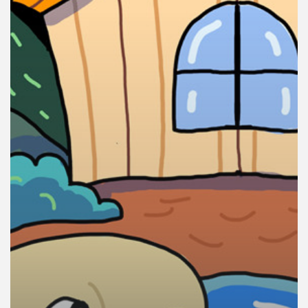
คุณ
เพลง
บทความ
ข่าว
และ
กิจกรรม
เกี่ยว
กับ
เรา