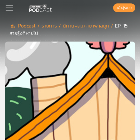
เข้าสู่ระบบ
Podcast /
รายการ /
นิทานผสมภาษาพาสนุก /
EP. 15:
สายรุ้งที่หายไป
Podcast
เพล
ย์
ลิ
สต์
แนะนำ
เพล
ย์
ลิ
สต์
ของ