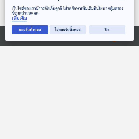
EP. 18: นานแล้วไม่ได้เจอกัน
EP. 19: ความลับที่ไม่ลับ
ดาวน์โหลด Thai PBS Podcast Application
เว็บไซต์ของเรามีการจัดเก็บคุกกี้ โปรดศึกษาเพิ่มเติมที่นโยบายคุ้มครอง
นิทานผสมภาษาพาสนุก
นิทานผสมภาษาพาสนุก
ข้อมูลส่วนบุคคล
เพิ่มเติม
ยอมรับทั้งหมด
ไม่ยอมรับทั้งหมด
ปิด
ตอนที่เกี่ยวข้อง
Ⓒ 2020 องค์การกระจายเสียงและแพร่ภาพสาธารณะแห่งประเทศไทย
10:43
10:43
EP. 6: ล่องไพร พราย
สงครามฟันขาว
ตะเคียน
สื่อเสียงนิทาน : นิทานเด็กเล็ก
ห้องสมุดหลังไมค์