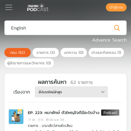
เข้าสู่ระบบ
Podcast
Advance Search
ตอน
(62)
รายการ
(3)
บทความ
(0)
ข่าวและกิจกรรม
(1)
เพล
ย์
ผู้จัดรายการและวิทยากร
(0)
ลิ
สต์
แนะนำ
ผลการค้นหา
62
รายการ
เรียงจาก
อัปเดตใหม่ล่าสุด
เพล
ย์
EP. 223: หมายักษ์ ตัวใหญ่ใจดีมีอะไรบ้าง
ลิ
สต์
34
0
04 เม.ย. 69
รายการ : นานาสัตว์สารพัดเสียง
ของ