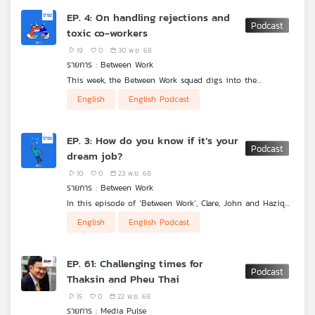
crisis in the South has been 
EP. 4: On handling rejections and
politicised to a great extent. 
toxic co-workers
Join Thepchai Yong and Clare 
19
0
30 พ.ย. 68
รายการ : Between Work
Patchimanon in this week’s 
This week, the Between Work squad digs into the
episode of #MediaPulse as 
rejections journalists face and how they learn to move
English
English Podcast
past them. They also share tips on handling negativity
they unpack the narrative 
from coworkers and restoring mental balance through rest,
reading, and a few well-chosen video games. If work has
about the Anutin government in 
EP. 3: How do you know if it’s your
ever left you drained or discouraged, this episode is for
dream job?
the lead-up to the next general 
you.
10
0
23 พ.ย. 68
elections. Plus, the politics of 
รายการ : Between Work
party-hopping explained.
In this episode of ‘Between Work’, Clare, John and Haziq
explore the concept of ‘a dream job’. How do you know if
English
English Podcast
you are currently in your dream job? If yes,
congratulations! If not, how can you tell if it is working
(or not working) for you? We hope you will find some
EP. 61: Challenging times for
inspiration for the daily grind from our case examples in
Thaksin and Pheu Thai
the media industry.
15
0
22 พ.ย. 68
รายการ : Media Pulse