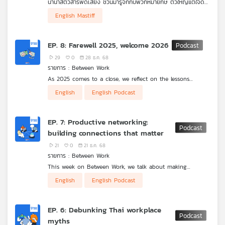
นานาสัตว์สารพัดเสียง ชวนมารู้จักกับพวกหมายักษ์ ตัวใหญ่แต่ใจดี
คุณ
ว่ามีสายพันธุ์อะไรบ้าง แล้วพวกมันโตใหญ่และมีสัยอย่างไรกันบ้าง และ
English Mastiff
สำหรับใครที่กำลังคิดอยากจะเลี้ยง มาฟังก่อนว่าคุณต้องเตรียม
ตัวอย่างไรกันบ้าง
เพลง
EP. 8: Farewell 2025, welcome 2026
29
0
28 ธ.ค. 68
รายการ : Between Work
บทความ
As 2025 comes to a close, we reflect on the lessons
learned and look ahead to what 2026 may bring. Join
English
English Podcast
Clare, John and Haziq on their final episode of this series
of ‘Between Work’.
ข่าว
EP. 7: Productive networking:
และ
building connections that matter
กิจกรรม
21
0
21 ธ.ค. 68
รายการ : Between Work
This week on Between Work, we talk about making
เกี่ยว
meaningful professional connections—whether it is
English
English Podcast
through emails, texts, or networking at social events. We
กับ
also unpack how confidence plays a big role in a
เรา
journalist’s job.
EP. 6: Debunking Thai workplace
myths