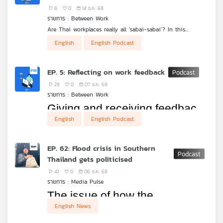
8
0
14 ธ.ค. 68
เครือ
รายการ : Between Work
ข่าย
Are Thai workplaces really all ‘sabai-sabai’? In this
วิทยุ
episode, we unpack the biggest myths about working in
ไทย
English
English Podcast
Thailand — from hierarchy to communication styles and
พี
food. Whether you are a foreign professional, a team
บี
leader, or just curious about Thai work culture, we hope
EP. 5: Reflecting on work feedback
you will find our conversation useful.
เอส
29
0
07 ธ.ค. 68
รายการ : Between Work
Giving and receiving feedback 
แผนที่
English
English Podcast
is one of the most essential 
วิทยุ
เครือ
and most uncomfortable parts 
ข่าย
EP. 62: Flood crisis in Southern
of work. In this episode, we 
Thailand gets politicised
share our experiences of 
42
0
06 ธ.ค. 68
รายการ : Media Pulse
approaching difficult 
The issue of how the 
conversations with clarity, 
English News
government handled the floods 
confidence, and empathy.