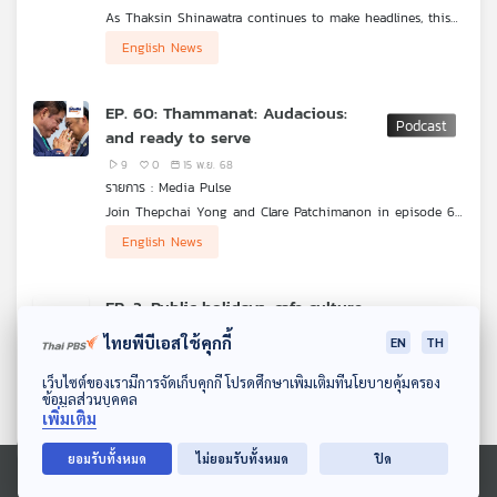
As Thaksin Shinawatra continues to make headlines, this
week’s episode of #MediaPulse with Thepchai Yong and
English News
Clare Patchimanon covers the issues that are being seen
by some political observers as attempts to block Thaksin’s
influence on the next general elections. Plus, a look into
EP. 60: Thammanat: Audacious:
how Prime Minister Anutin Charnvirakul may be preparing
and ready to serve
for a House dissolution.
9
0
15 พ.ย. 68
รายการ : Media Pulse
Join Thepchai Yong and Clare Patchimanon in episode 60
of #MediaPulse. This week, their discussion focuses on the
English News
biggest lightning rod of Anutin’s government -
Thammanat Prompao. Plus, the story about the Thailand-
Cambodia conflict which is now back on the headlines
EP. 2: Public holidays, cafe culture,
again.
and downtime in Bangkok
ไทยพีบีเอสใช้คุกกี้
EN
TH
13
0
14 พ.ย. 68
ดาวน์โหลด Thai PBS Podcast Application
รายการ : Between Work
เว็บไซต์ของเรามีการจัดเก็บคุกกี้ โปรดศึกษาเพิ่มเติมที่นโยบายคุ้มครอง
ข้อมูลส่วนบุคคล
The second instalment of ‘Between Work’ has landed! This
เพิ่มเติม
week, Clare, John and Haziq discuss how they spend their
English
English Podcast
long weekends in Bangkok and the intrigues they find in
ยอมรับทั้งหมด
ไม่ยอมรับทั้งหมด
ปิด
Thailand’s cafe culture.