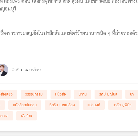
 ล่องไพร ตอน เสือกึ่งพุทธกาล ศักดิ์ สุริยัน และชาวคณะ ต้องเดินทางไ
าญจนบุรี
เรื่องราวการผจญภัยในป่าลึกลับและสัตว์ร้ายนานาชนิด ๆ ที่ถ่ายทอดด
จิตริน เมฆเหลือง
งสือเสียง
วรรณกรรม
หนังสือ
นิทาน
รัศมี มณีนิล
ป่า
า
หนังสือสมัยก่อน
จิตริน เมฆเหลือง
แม่อนงค์
มาลัย ชูพินิจ
ุทธกาล
เสือร้าย