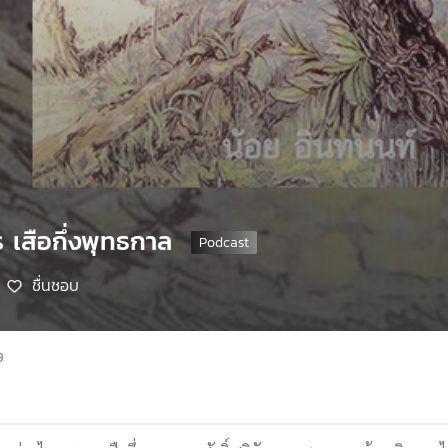
ร เสือกึ่งพุทธกาล
ชื่นชอบ
9