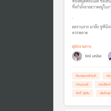
ห้องสมุดหลังไมค์ ขอเสนอ
ซึ่งกำลังอาละวาดอยู่ในก
.
ผลงานจาก มาลัย ชูพินิจ
ควรพลาด
ผู้จัดรายการ
รัศมี มณีนิล
ห้องสมุดหลังไมค์
หนั
กาญจนบุรี
หนังสือเก่
ศักดิ์ สุริยัน
เสือกึ่งพ