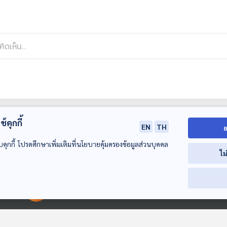
้คุกกี้
EN
TH
ย
บคุกกี้ โปรดศึกษาเพิ่มเติมที่นโยบายคุ้มครองข้อมูลส่วนบุคคล
ไม
00:00:00
00:00:00
40:33
40:33
4
EP. 2: สารคดี ฉบับ
EP. 1: ล่องไพร ผีตอง
EP. 2: ล่องไพร