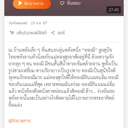
ชื่นชอบ
ฟังรายการ
เครือ
27:45
ข่าย
วิทยุ
วันที่เผยแพร่ : 23 ธ.ค. 67
ไทย
พี
เพิ่มในเพลย์ลิสต์
แชร์
บี
เอส
ณ บ้านหลังเล็ก ๆ ที่แสนอบอุ่นหลังหนึ่ง “ทองมี” ลูกสุนัข
ไทยหลังอานตัวน้อยกับแม่ทองสุกอาศัยอยู่ที่นี่ ด้วยความรัก
จากทุก ๆ คน ทองมี มีขนสั้นสีน้ำตาลเข้มคล้ายอาน หูตั้งเป็น
แผนที่
รูปสามเหลี่ยม หางเรียวยาวเป็นรูปดาบ ทองมีเป็นสุนัขใจดี
วิทยุ
ทุกคนรักทองมีมาก แม่ทองสุกใจดีให้ทองมีกินนมจนอิ่ม ทองมี
เครือ
ข่าย
ชอบกินนมแม่ที่สุด เพราะหอมมันอร่อย ทองมีกินนมแม่อิ่ม
แล้ว หนังท้องตึงหนังตาหย่อนแล้วสิทองมี ฮ้าว... ง่วงจังเลย
หลังจากนั้นจะเป็นอย่างไรติดตามได้ในรายการพระอาทิตย์
ยิ้มแฉ่ง
ผู้จัดรายการ