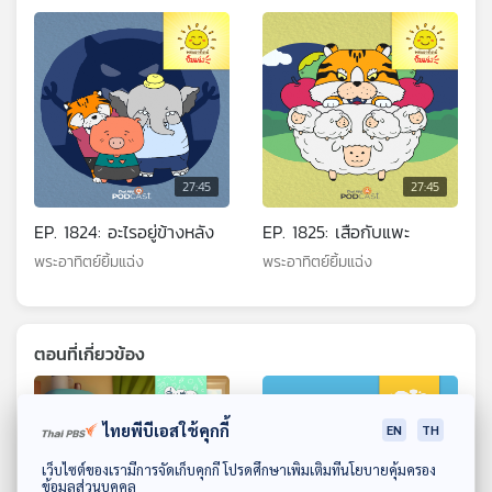
27:45
27:45
EP. 1824: อะไรอยู่ข้างหลัง
EP. 1825: เสือกับแพะ
พระอาทิตย์ยิ้มแฉ่ง
พระอาทิตย์ยิ้มแฉ่ง
ตอนที่เกี่ยวข้อง
ไทยพีบีเอสใช้คุกกี้
EN
TH
ดาวน์โหลด Thai PBS Podcast Application
เว็บไซต์ของเรามีการจัดเก็บคุกกี้ โปรดศึกษาเพิ่มเติมที่นโยบายคุ้มครอง
ข้อมูลส่วนบุคคล