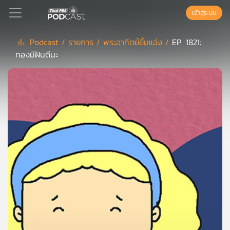
เข้าสู่ระบบ
Podcast /
รายการ /
พระอาทิตย์ยิ้มแฉ่ง /
EP. 1821:
ทองมีฝันดีนะ
Podcast
เพล
ย์
ลิ
สต์
แนะนำ
เพล
ย์
ลิ
สต์
ของ