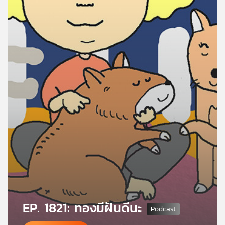
คุณ
เพลง
บทความ
ข่าว
และ
กิจกรรม
เกี่ยว
กับ
เรา
EP. 1821: ทองมีฝันดีนะ