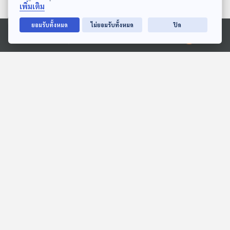
เพิ่มเติม
ยอมรับทั้งหมด
ไม่ยอมรับทั้งหมด
ปิด
27:45
27:45
Ⓒ 2020 องค์การกระจายเสียงและแพร่ภาพสาธารณะแห่งประเทศไทย
หมูเด้งชอบกิน
EP. 223: หมายักษ์ ตัวใหญ่
ใจดีมีอะไรบ้าง
สื่อเสียงนิทาน : นิทานเด็กเล็ก
นานาสัตว์สารพัดเสียง
27:45
27:45
EP. 149: ปาณัสม์ แจ้งเดชา
EP. 2043: มดมีปอดไหม?
| รอบ 11.00 | วันเด็ก 2569
พระอาทิตย์ยิ้มแฉ่ง
Podcaster ตัวน้อย