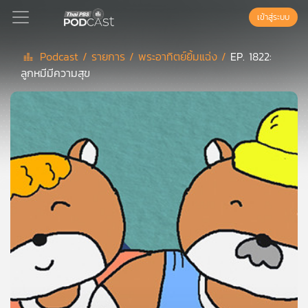
เข้าสู่ระบบ
Podcast /
รายการ /
พระอาทิตย์ยิ้มแฉ่ง /
EP. 1822:
ลูกหมีมีความสุข
Podcast
เพล
ย์
ลิ
สต์
แนะนำ
เพล
ย์
ลิ
สต์
ของ