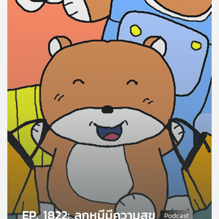
คุณ
เพลง
บทความ
ข่าว
และ
กิจกรรม
เกี่ยว
กับ
เรา
EP. 1822: ลูกหมีมีความสุข