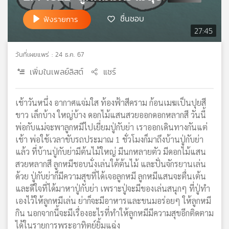
เครือ
ชื่นชอบ
ฟังรายการ
ข่าย
27:45
วิทยุ
ไทย
วันที่เผยแพร่ : 24 ธ.ค. 67
พี
บี
เพิ่มในเพลย์ลิสต์
แชร์
เอส
เช้าวันหนึ่ง อากาศแจ่มใส ท้องฟ้าสีคราม ก้อนเมฆเป็นปุยสี
ขาว เล็กบ้าง ใหญ่บ้าง ดอกไม้แสนสวยออกดอกหลากสี วันนี้
แผนที่
พ่อกับแม่จะพาลูกหมีไปเยี่ยมปู่กับย่า เราออกเดินทางกันแต่
วิทยุ
เช้า พ่อใช้เวลาขับรถประมาณ 1 ชั่วโมงก็มาถึงบ้านปู่กับย่า
เครือ
ข่าย
แล้ว ที่บ้านปู่กับย่ามีต้นไม้ใหญ่ มีนกหลายตัว มีดอกไม้แสน
สวยหลากสี ลูกหมีชอบนั่งเล่นใต้ต้นไม้ และปั่นจักรยานเล่น
ด้วย ปู่กับย่าก็มีความสุขที่ได้เจอลูกหมี ลูกหมีแสนจะตื่นเต้น
และดีใจที่ได้มาหาปู่กับย่า เพราะปู่จะมีของเล่นสนุกๆ ที่ปู่ทำ
เองไว้ให้ลูกหมีเล่น ย่าก็จะมีอาหารและขนมอร่อยๆ ให้ลูกหมี
กิน นอกจากนี้จะมีเรื่องอะไรที่ทำให้ลูกหมีมีความสุขอีกติดตาม
ได้ในรายการพระอาทิตย์ยิ้มแฉ่ง