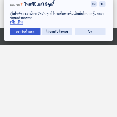
ไทยพีบีเอสใช้คุกกี้
EN
TH
ดาวน์โหลด Thai PBS Podcast Application
เว็บไซต์ของเรามีการจัดเก็บคุกกี้ โปรดศึกษาเพิ่มเติมที่นโยบายคุ้มครอง
ข้อมูลส่วนบุคคล
เพิ่มเติม
ยอมรับทั้งหมด
ไม่ยอมรับทั้งหมด
ปิด
27:45
27:45
Ⓒ 2020 องค์การกระจายเสียงและแพร่ภาพสาธารณะแห่งประเทศไทย
EP. 13: ล่องไพร ผีตอง
EP. 2068: เขี้ยวพิษของ
เหลืองคนสุดท้าย
ตะขาบ... ซ่อนอยู่ตรงไหนนะ
ห้องสมุดหลังไมค์
พระอาทิตย์ยิ้มแฉ่ง
27:45
27:45