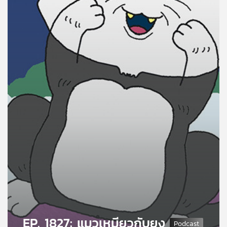
คุณ
เพลง
บทความ
ข่าว
และ
กิจกรรม
เกี่ยว
กับ
เรา
EP. 1827: แมวเหมียวกับยุง