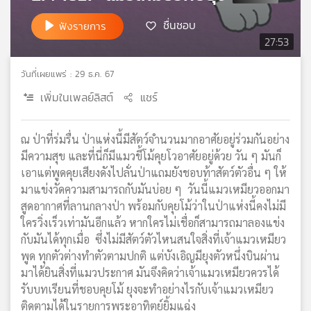
เครือ
ชื่นชอบ
ฟังรายการ
ข่าย
27:53
วิทยุ
ไทย
วันที่เผยแพร่ : 29 ธ.ค. 67
พี
บี
เพิ่มในเพลย์ลิสต์
แชร์
เอส
ณ ป่าที่ร่มรื่น ป่าแห่งนี้มีสัตว์จำนวนมากอาศัยอยู่ร่วมกันอย่าง
มีความสุข และที่นี่ก็มีแมวขี้โม้คุยโวอาศัยอยู่ด้วย วัน ๆ มันก็
แผนที่
เอาแต่พูดคุยเสียงดังไปลั่นป่าแถมยังชอบท้าสัตว์ตัวอื่น ๆ ให้
วิทยุ
มาแข่งวัดความสามารถกับมันบ่อย ๆ วันนี้แมวเหมียวออกมา
เครือ
ข่าย
สูดอากาศที่ลานกลางป่า พร้อมกับคุยโม้ว่าในป่าแห่งนี้คงไม่มี
ใครวิ่งเร็วเท่ามันอีกแล้ว หากใครไม่เชื่อก็สามารถมาลองแข่ง
กับมันได้ทุกเมื่อ ซึ่งไม่มีสัตว์ตัวไหนสนใจสิ่งที่เจ้าแมวเหมียว
พูด ทุกตัวต่างทำตัวตามปกติ แต่บังเอิญมียุงตัวหนึ่งบินผ่าน
มาได้ยินสิ่งที่แมวประกาศ มันจึงคิดว่าเจ้าแมวเหมียวควรได้
รับบทเรียนที่ชอบคุยโม้ ยุงจะทำอย่างไรกับเจ้าแมวเหมียว
ติดตามได้ในรายการพระอาทิตย์ยิ้มแฉ่ง