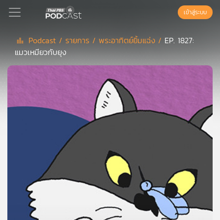
เข้าสู่ระบบ
Podcast /
รายการ /
พระอาทิตย์ยิ้มแฉ่ง /
EP. 1827:
แมวเหมียวกับยุง
Podcast
เพล
ย์
ลิ
สต์
แนะนำ
เพล
ย์
ลิ
สต์
ของ