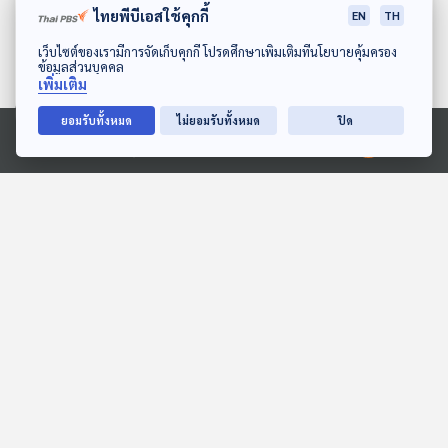
ไทยพีบีเอสใช้คุกกี้
EN
TH
ดาวน์โหลด Thai PBS Podcast Application
เว็บไซต์ของเรามีการจัดเก็บคุกกี้ โปรดศึกษาเพิ่มเติมที่นโยบายคุ้มครอง
ข้อมูลส่วนบุคคล
เพิ่มเติม
ยอมรับทั้งหมด
ไม่ยอมรับทั้งหมด
ปิด
27:53
27:53
Ⓒ 2020 องค์การกระจายเสียงและแพร่ภาพสาธารณะแห่งประเทศไทย
EP. 114: นิทาน ของเล่นของ
EP. 117: นิทาน สามสี
สามสี
ซุปเปอร์เหมียว
หูยาวเล่าเรื่อง
หูยาวเล่าเรื่อง
27:53
27:53