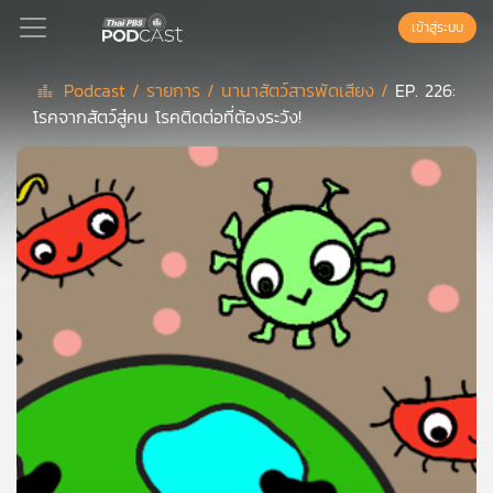
เข้าสู่ระบบ
Podcast /
รายการ /
นานาสัตว์สารพัดเสียง /
EP. 226:
โรคจากสัตว์สู่คน โรคติดต่อที่ต้องระวัง!
Podcast
เพล
ย์
ลิ
สต์
แนะนำ
เพล
ย์
ลิ
สต์
ของ