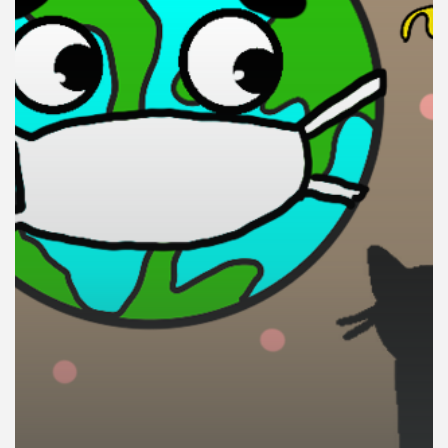
คุณ
เพลง
บทความ
ข่าว
และ
กิจกรรม
เกี่ยว
กับ
เรา