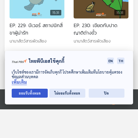
15:31
15:31
EP. 229: บีเวอร์ สถาปนิกสี่
EP. 230: เขียดกับปาด
ขาผู้น่ารัก
ญาติต่างขั้ว
นานาสัตว์สารพัดเสียง
นานาสัตว์สารพัดเสียง
ไทยพีบีเอสใช้คุกกี้
EN
TH
ตอนที่เกี่ยวข้อง
ดาวน์โหลด Thai PBS Podcast Application
เว็บไซต์ของเรามีการจัดเก็บคุกกี้ โปรดศึกษาเพิ่มเติมที่นโยบายคุ้มครอง
ข้อมูลส่วนบุคคล
เพิ่มเติม
ยอมรับทั้งหมด
ไม่ยอมรับทั้งหมด
ปิด
Ⓒ 2020 องค์การกระจายเสียงและแพร่ภาพสาธารณะแห่งประเทศไทย
15:31
15:31
EP. 2042: สระว่ายน้ำกลิ่น
EP. 184: พิภัช เวชอาภรณ์ |