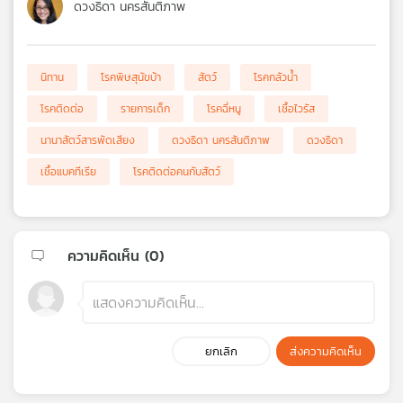
ดวงธิดา นครสันติภาพ
นิทาน
โรคพิษสุนัขบ้า
สัตว์
โรคกลัวน้ำ
โรคติดต่อ
รายการเด็ก
โรคฉี่หนู
เชื้อไวรัส
นานาสัตว์สารพัดเสียง
ดวงธิดา นครสันติภาพ
ดวงธิดา
เชื้อแบคทีเรีย
โรคติดต่อคนกับสัตว์
ความคิดเห็น (
0
)
ยกเลิก
ส่งความคิดเห็น