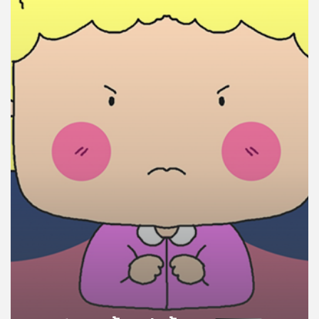
คุณ
เพลง
บทความ
ข่าว
และ
กิจกรรม
เกี่ยว
กับ
เรา