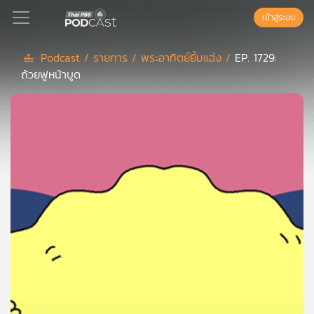
เข้าสู่ระบบ
Podcast /
รายการ /
พระอาทิตย์ยิ้มแฉ่ง /
EP. 1729:
ถ้วยฟูหน้าบูด
Podcast
เพล
ย์
ลิ
สต์
แนะนำ
เพล
ย์
ลิ
สต์
ของ