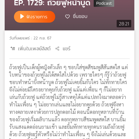
EP. 1729: ถ้วยฟูหน้าบูด
เครือ
ข่าย
ชื่นชอบ
ฟังรายการ
วิทยุ
28:21
ไทย
พี
วันที่เผยแพร่ : 22 ก.ย. 67
บี
เอส
เพิ่มในเพลย์ลิสต์
แชร์
ถ้วยฟูเป็นเด็กผู้หญิงตัวเล็ก ๆ ชอบใส่ชุดสีชมพูสีสันสดใส แต่
แผนที่
ใบหน้าของถ้วยฟูไม่ได้สดใสไปด้วย เพราะใครๆ ก็รู้ว่าถ้วยฟู
วิทยุ
ชอบทำหน้าบึ้งหน้าบูด ถ้วยฟูไม่เคยยิ้มกับใคร ไม่ทักทายใคร
เครือ
จึงไม่ค่อยมีใครอยากคุยกับถ้วยฟู แม้แต่เพื่อน ๆ ก็ไม่อยาก
ข่าย
เล่นกับถ้วยฟู แต่ถ้วยฟูไม่รู้สาเหตุได้แต่แปลกใจมาตลอดว่า
ทำไมเพื่อน ๆ ไม่อยากเล่นและไม่อยากคุยด้วย ถ้วยฟูจึงหา
ทางคลายเหงาด้วยการปลูกดอกไม้ ตอนนี้ดอกกุหลาบที่บ้าน
ของถ้วยฟูเริ่มผลิบานแล้ว ดอกกุหลาบสีชมพูดสดใส บานยิ้ม
รับแสงแดดอ่อนยามเช้า และยิ้มทักทายทุกคนรวมถึงถ้วยฟู
ด้วย ถ้วยฟูจะรู้ตัวหรือไม่ว่าทำไมเพื่อน ๆ จึงไม่เล่นด้วยและ