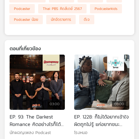
เครือ
Podcaster
Thai PBS คิดส์เดย์ 2567
Podcasterkids
ข่าย
Podcaster น้อย
นักจัดรายการ
ดีเจ
วิทยุ
ไทย
พี
บี
เอส
ตอนที่เกี่ยวข้อง
แผนที่
วิทยุ
เครือ
ข่าย
03:00
03:00
EP. 93: The Darkest
EP. 1228: ก็ไม่ได้อยากเข้าใจ
Romance คิดอย่างไรก็ได้ที่
ผิดถูกไม่รู้ แค่อยากชนะ
ไม่เหมือนเดิม
เท่านั้น
นักผจญเพลง Podcast
โรงหมอ