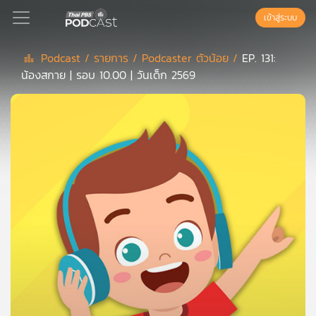
เข้าสู่ระบบ
Podcast /
รายการ /
Podcaster ตัวน้อย /
EP. 131:
น้องสกาย | รอบ 10.00 | วันเด็ก 2569
Podcast
เพล
ย์
ลิ
สต์
แนะนำ
เพล
ย์
ลิ
สต์
ของ