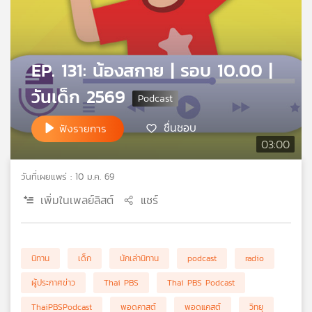
คุณ
เพลง
EP. 131: น้องสกาย | รอบ 10.00 |
วันเด็ก 2569
บทความ
ชื่นชอบ
ฟังรายการ
03:00
ข่าว
และ
วันที่เผยแพร่ : 10 ม.ค. 69
กิจกรรม
เพิ่มในเพลย์ลิสต์
แชร์
เกี่ยว
นิทาน
เด็ก
นักเล่านิทาน
podcast
radio
กับ
เรา
ผู้ประกาศข่าว
Thai PBS
Thai PBS Podcast
ThaiPBSPodcast
พอดคาสต์
พอดแคสต์
วิทยุ