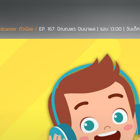
dcaster ตัวน้อย /
EP. 167: ปัณณพร​ ปันนาผล | รอบ 13.00 | วันเด็