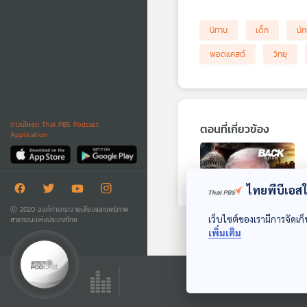
นิทาน
เด็ก
นัก
พอดแคสต์
วิทยุ
ดาวน์โหลด Thai PBS Podcast
ตอนที่เกี่ยวข้อง
Application
ไทยพีบีเอสใช
Ⓒ 2020 องค์การกระจายเสียงและแพร่ภาพ
เว็บไซต์ของเรามีการจัดเก็
สาธารณะแห่งประเทศไทย
01:10
เพิ่มเติม
Trumpism การเมือง
ระบอบ "ทรัมป์" กับ
อนาคตสหรัฐฯ
Back To Basics