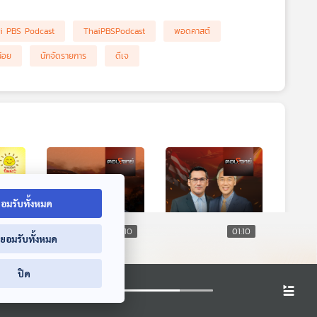
i PBS Podcast
ThaiPBSPodcast
พอดคาสต์
้อย
นักจัดรายการ
ดีเจ
อมรับทั้งหมด
1:10
01:10
01:10
่ยอมรับทั้งหมด
ตนใช้
EP. 77: วิกฤตภาค
EP. 116: ตะวันออก
ปิด
อได้
เหนือ "ไฟป่า - หมอก
ออกกลาง "เดือด"
ควัน" เปิดทางแก้
สงคราม "สหรัฐฯ -
ตอบโจทย์
ตอบโจทย์
"มหันตภัยฝุ่นพิษ"
อิหร่าน" ปะทุ ?