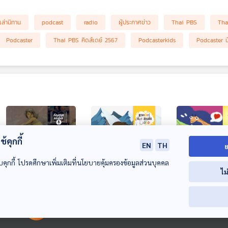
เล่านิทาน
podcast
radio
ผู้ประกาศข่าว
Thai PBS
Tha
Podcaster
Thai PBS คิดส์เดย์ 2567
Podcasterkids
Podcaster น
้คุกกี้
EN
TH
ย
บคุกกี้ โปรดศึกษาเพิ่มเติมที่นโยบายคุ้มครองข้อมูลส่วนบุคคล
01:10
01:10
0
ไม
EP. 6: ล่องไพร ผีต
EP. 194: จามรี ยักษ์
EP. 1984: ตั๊กแ
องเหลืองคนสุดท้าย
ใหญ่แห่งหิมาลัย
แขนยักษ์จับเหยื่
00:00:00
00:00:00
ยังไง
ห้องสมุดหลังไมค์
นานาสัตว์สารพัดเสียง
พระอาทิตย์ยิ้มแฉ่ง