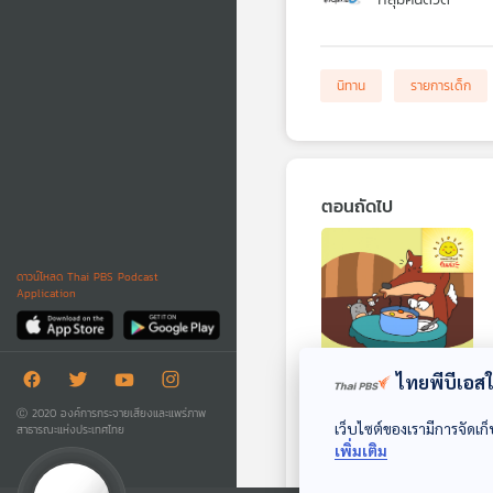
นิทาน
รายการเด็ก
ตอนถัดไป
ดาวน์โหลด Thai PBS Podcast
Application
27:55
ไทยพีบีเอสใช
EP. 1736: หมาป่าเจ้า
Ⓒ 2020 องค์การกระจายเสียงและแพร่ภาพ
เล่ห์
เว็บไซต์ของเรามีการจัดเก็
สาธารณะแห่งประเทศไทย
เพิ่มเติม
พระอาทิตย์ยิ้มแฉ่ง