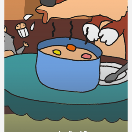
คุณ
เพลง
บทความ
ข่าว
และ
กิจกรรม
เกี่ยว
กับ
เรา