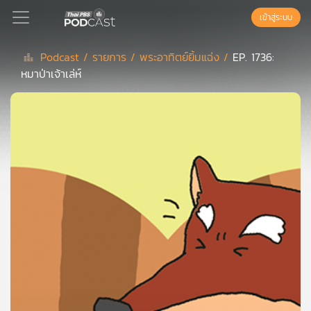
เข้าสู่ระบบ
Podcast /
รายการ /
พระอาทิตย์ยิ้มแฉ่ง /
EP. 1736:
หมาป่าเจ้าเล่ห์
Podcast
เพล
ย์
ลิ
สต์
แนะนำ
เพล
ย์
ลิ
สต์
ของ