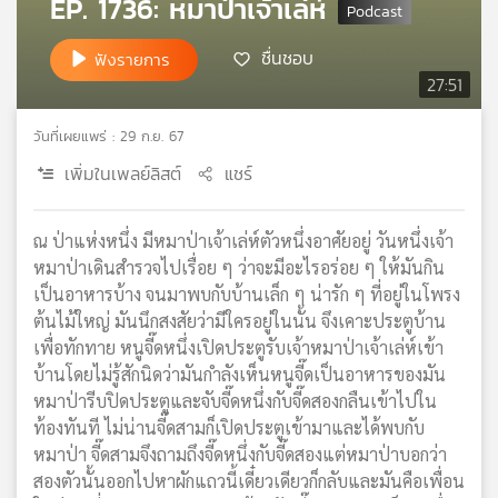
EP. 1736: หมาป่าเจ้าเล่ห์
เครือ
ข่าย
ชื่นชอบ
ฟังรายการ
วิทยุ
27:51
ไทย
พี
วันที่เผยแพร่ : 29 ก.ย. 67
บี
เอส
เพิ่มในเพลย์ลิสต์
แชร์
ณ ป่าแห่งหนึ่ง มีหมาป่าเจ้าเล่ห์ตัวหนึ่งอาศัยอยู่ วันหนึ่งเจ้า
แผนที่
หมาป่าเดินสำรวจไปเรื่อย ๆ ว่าจะมีอะไรอร่อย ๆ ให้มันกิน
วิทยุ
เป็นอาหารบ้าง จนมาพบกับบ้านเล็ก ๆ น่ารัก ๆ ที่อยู่ในโพรง
เครือ
ต้นไม้ใหญ่ มันนึกสงสัยว่ามีใครอยู่ในนั้น จึงเคาะประตูบ้าน
ข่าย
เพื่อทักทาย หนูจี๊ดหนึ่งเปิดประตูรับเจ้าหมาป่าเจ้าเล่ห์เข้า
บ้านโดยไม่รู้สักนิดว่ามันกำลังเห็นหนูจี๊ดเป็นอาหารของมัน
หมาป่ารีบปิดประตูและจับจี๊ดหนึ่งกับจี๊ดสองกลืนเข้าไปใน
ท้องทันที ไม่น่านจี๊ดสามก็เปิดประตูเข้ามาและได้พบกับ
หมาป่า จี๊ดสามจึงถามถึงจี๊ดหนึ่งกับจี๊ดสองแต่หมาป่าบอกว่า
สองตัวนั้นออกไปหาผักแถวนี้เดี๋ยวเดียวก็กลับและมันคือเพื่อน