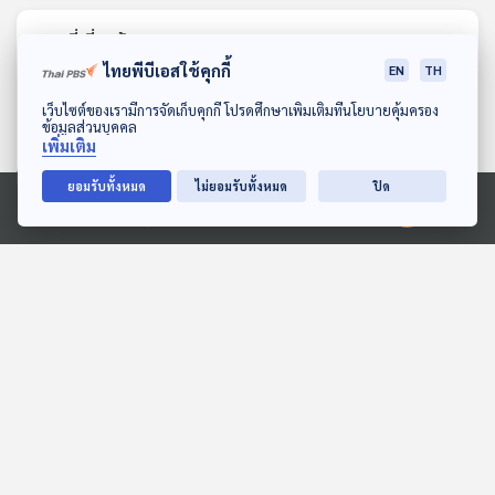
ตอนที่เกี่ยวข้อง
ไทยพีบีเอสใช้คุกกี้
EN
TH
ดาวน์โหลด Thai PBS Podcast Application
เว็บไซต์ของเรามีการจัดเก็บคุกกี้ โปรดศึกษาเพิ่มเติมที่นโยบายคุ้มครอง
ข้อมูลส่วนบุคคล
เพิ่มเติม
ยอมรับทั้งหมด
ไม่ยอมรับทั้งหมด
ปิด
Ⓒ 2020 องค์การกระจายเสียงและแพร่ภาพสาธารณะแห่งประเทศไทย
27:51
27:51
ทำไมแก้วมังกรเมล็ดเยอะจัง
EP. 1938: ทำไมเป็ดไม่กลัว
ฝน
พระอาทิตย์ยิ้มแฉ่ง
พระอาทิตย์ยิ้มแฉ่ง