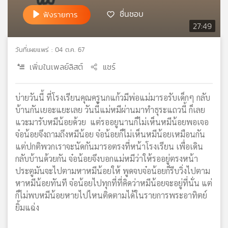
เครือ
ชื่นชอบ
ฟังรายการ
ข่าย
27:49
วิทยุ
ไทย
วันที่เผยแพร่ : 04 ต.ค. 67
พี
เพิ่มในเพลย์ลิสต์
แชร์
บี
เอส
บ่ายวันนี้ ที่โรงเรียนคุณครูนกแก้วมีพ่อแม่มารอรับเด็กๆ กลับ
บ้านกันเยอะแยะเลย วันนี้แม่หมีผ่านมาทำธุระแถวนี้ ก็เลย
แผนที่
แวะมารับหมีน้อยด้วย แต่รออยูนานก็ไม่เห็นหมีน้อยพอเจอ
วิทยุ
จ๋อน้อยจึงถามถึงหมีน้อย จ๋อน้อยก็ไม่เห็นหมีน้อยเหมือนกัน
เครือ
แต่ปกติพวกเราจะนัดกันมารอตรงที่หน้าโรงเรียน เพื่อเดิน
ข่าย
กลับบ้านด้วยกัน จ๋อน้อยจึงบอกแม่หมีว่าให้รออยู่ตรงหน้า
ประตูมันจะไปตามหาหมีน้อยให้ พูดจบจ๋อน้อยก็รีบวิ่งไปตาม
หาหมีน้อยทันที จ๋อน้อยไปทุกที่ที่คิดว่าหมีน้อยจะอยู่ที่นั่น แต่
ก็ไม่พบหมีน้อยหายไปไหนติดตามได้ในรายการพระอาทิตย์
ยิ้มแฉ่ง