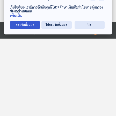
ดาวน์โหลด Thai PBS Podcast Application
เว็บไซต์ของเรามีการจัดเก็บคุกกี้ โปรดศึกษาเพิ่มเติมที่นโยบายคุ้มครอง
ข้อมูลส่วนบุคคล
เพิ่มเติม
ยอมรับทั้งหมด
ไม่ยอมรับทั้งหมด
ปิด
27:49
27:49
Ⓒ 2020 องค์การกระจายเสียงและแพร่ภาพสาธารณะแห่งประเทศไทย
สารคดี ฉบับพิเศษ 120 ปี
EP. 2016: ฟองน้ำยักษ์ใน
มาลัย ชูพินิจ
ร่างกาย
ห้องสมุดหลังไมค์
พระอาทิตย์ยิ้มแฉ่ง
27:49
27:49
EP. 6: ทุ่งมหาราช
EP. 163: ณัฏฐา | รอบ