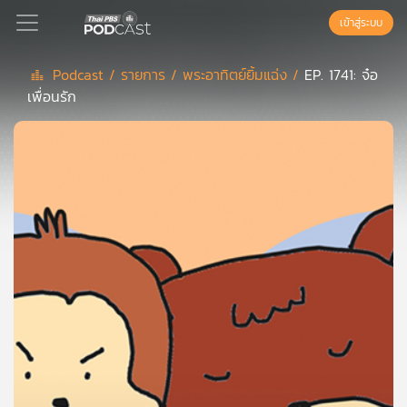
เข้าสู่ระบบ
Podcast /
รายการ /
พระอาทิตย์ยิ้มแฉ่ง /
EP. 1741: จ๋อ
เพื่อนรัก
Podcast
เพล
ย์
ลิ
สต์
แนะนำ
เพล
ย์
ลิ
สต์
ของ