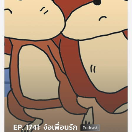
คุณ
เพลง
บทความ
ข่าว
และ
กิจกรรม
เกี่ยว
กับ
เรา
EP. 1741: จ๋อเพื่อนรัก