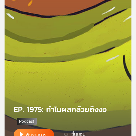
คุณ
เพลง
บทความ
ข่าว
และ
กิจกรรม
เกี่ยว
EP. 1975: ทำไมผลกล้วยถึงงอ
กับ
เรา
ชื่นชอบ
ฟังรายการ