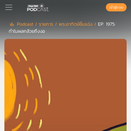
เข้าสู่ระบบ
Podcast /
รายการ /
พระอาทิตย์ยิ้มแฉ่ง /
EP. 1975:
ทำไมผลกล้วยถึงงอ
Podcast
เพล
ย์
ลิ
สต์
แนะนำ
เพล
ย์
ลิ
สต์
ของ