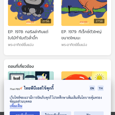
27:58
27:58
EP. 1978: กอริลล่ากินแต่
EP. 1979: ทีเร็กซ์ตัวใหญ่
ใบไม้ทำไมตัวล่ำบึ้ก
ขนาดไหนนะ
พระอาทิตย์ยิ้มแฉ่ง
พระอาทิตย์ยิ้มแฉ่ง
ตอนที่เกี่ยวข้อง
ไทยพีบีเอสใช้คุกกี้
EN
TH
ดาวน์โหลด Thai PBS Podcast Application
เว็บไซต์ของเรามีการจัดเก็บคุกกี้ โปรดศึกษาเพิ่มเติมที่นโยบายคุ้มครอง
ข้อมูลส่วนบุคคล
เพิ่มเติม
27:58
27:58