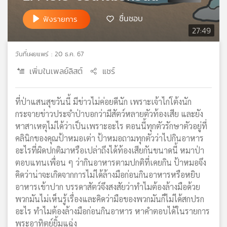
เครือ
ชื่นชอบ
ฟังรายการ
ข่าย
27:49
วิทยุ
ไทย
วันที่เผยแพร่ : 20 ธ.ค. 67
พี
บี
เพิ่มในเพลย์ลิสต์
แชร์
เอส
ที่ป่าแสนสุขวันนี้ มีข่าวไม่ค่อยดีนัก เพราะเจ้าไก่โต้งนัก
กระจายข่าวประจำป่าบอกว่ามีสัตว์หลายตัวท้องเสีย และยัง
แผนที่
หาสาเหตุไม่ได้ว่าเป็นเพราะอะไร ตอนนี้ทุกตัวรักษาตัวอยู่ที่
วิทยุ
คลินิกของคุณป้าหมอเต่า ป้าหมอถามทุกตัวว่าไปกินอาหาร
เครือ
ข่าย
อะไรที่ผิดปกติมาหรือเปล่าถึงได้ท้องเสียกันขนาดนี้ หมาป่า
ตอบแทนเพื่อน ๆ ว่ากินอาหารตามปกติที่เคยกิน ป้าหมอจึง
คิดว่าน่าจะเกิดจากการไม่ได้ล้างมือก่อนกินอาหารหรือหยิบ
อาหารเข้าปาก บรรดาสัตว์จึงสงสัยว่าทำไมต้องล้างมือด้วย
พวกมันไม่เห็นรู้เรื่องและคิดว่ามือของพวกมันก็ไม่ได้สกปรก
อะไร ทำไมต้องล้างมือก่อนกินอาหาร หาคำตอบได้ในรายการ
พระอาทิตย์ยิ้มแฉ่ง