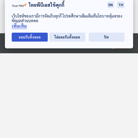
ไทยพีบีเอสใช้คุกกี้
EN
TH
ดาวน์โหลด Thai PBS Podcast Application
เว็บไซต์ของเรามีการจัดเก็บคุกกี้ โปรดศึกษาเพิ่มเติมที่นโยบายคุ้มครอง
ข้อมูลส่วนบุคคล
เพิ่มเติม
ยอมรับทั้งหมด
ไม่ยอมรับทั้งหมด
ปิด
27:49
27:49
Ⓒ 2020 องค์การกระจายเสียงและแพร่ภาพสาธารณะแห่งประเทศไทย
สายลมชอบแบ่งปัน
EP. 1993: ทำไมฮิปโปชอบ
หาว?
สื่อเสียงนิทาน : นิทานเด็กเล็ก
พระอาทิตย์ยิ้มแฉ่ง
27:49
27:49