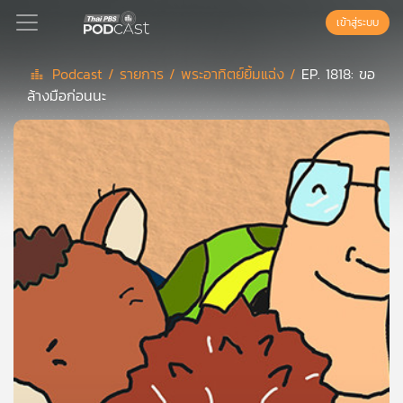
เข้าสู่ระบบ
Podcast /
รายการ /
พระอาทิตย์ยิ้มแฉ่ง /
EP. 1818: ขอ
ล้างมือก่อนนะ
Podcast
เพล
ย์
ลิ
สต์
แนะนำ
เพล
ย์
ลิ
สต์
ของ