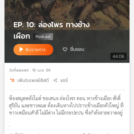
เครือ
ข่าย
วิทยุ
EP. 10: ล่องไพร ทางช้าง
ไทย
พี
เผือก
บี
เอส
ชื่นชอบ
ฟังรายการ
44:06
แผนที่
วันที่เผยแพร่ : 18 เม.ย. 69
วิทยุ
เพิ่มในเพลย์ลิสต์
แชร์
เครือ
ข่าย
ห้องสมุดหลังไมค์ ขอเสนอ ล่องไพร ตอน ทางช้างเผือก ศักดิ์
สุริยัน และชาวคณะ ต้องเดินทางไปปราบช้างเผือกตัวใหญ่ ที่
ขาวเหมือนสำลี ไม่มีด่าง ไม่มีกระปะปน ซึ่งกำลังอาละวาดอยู่
.