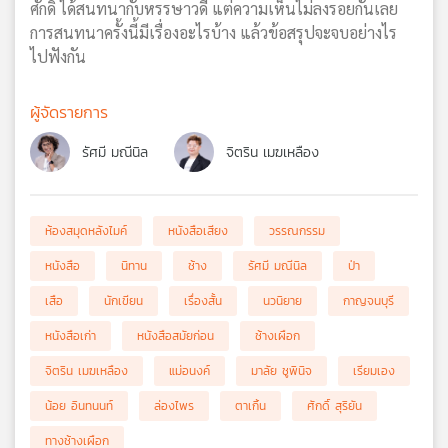
ศักดิ์ ได้สนทนากับหรรษาวดี แต่ความเห็นไม่ลงรอยกันเลย
การสนทนาครั้งนี้มีเรื่องอะไรบ้าง แล้วข้อสรุปจะจบอย่างไร
ไปฟังกัน
ผู้จัดรายการ
รัศมี มณีนิล
จิตริน เมฆเหลือง
ห้องสมุดหลังไมค์
หนังสือเสียง
วรรณกรรม
หนังสือ
นิทาน
ช้าง
รัศมี มณีนิล
ป่า
เสือ
นักเขียน
เรื่องสั้น
นวนิยาย
กาญจนบุรี
หนังสือเก่า
หนังสือสมัยก่อน
ช้างเผือก
จิตริน เมฆเหลือง
แม่อนงค์
มาลัย ชูพินิจ
เรียมเอง
น้อย อินทนนท์
ล่องไพร
ตาเกิ้น
ศักดิ์ สุริยัน
ทางช้างเผือก