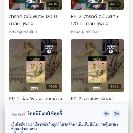
44:06
44:06
สารคดี ฉบับพิเศษ 120 ปี
EP. 2: สารคดี ฉบับพิเศษ
มาลัย ชูพินิจ
120 ปี มาลัย ชูพินิจ
ห้องสมุดหลังไมค์
ห้องสมุดหลังไมค์
44:06
44:06
EP. 1: ล่องไพร ผีตองเหลือง
EP. 2: ล่องไพร ผีตอง
คนสุดท้าย
เหลืองคนสุดท้าย
ไทยพีบีเอสใช้คุกกี้
ห้องสมุดหลังไมค์
ห้องสมุดหลังไมค์
EN
TH
ดาวน์โหลด Thai PBS Podcast Application
เว็บไซต์ของเรามีการจัดเก็บคุกกี้ โปรดศึกษาเพิ่มเติมที่นโยบายคุ้มครอง
ข้อมูลส่วนบุคคล