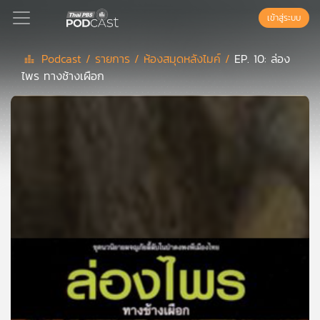
เข้าสู่ระบบ
Podcast /
รายการ /
ห้องสมุดหลังไมค์ /
EP. 10: ล่อง
ไพร ทางช้างเผือก
Podcast
เพล
ย์
ลิ
สต์
แนะนำ
เพล
ย์
ลิ
สต์
ของ