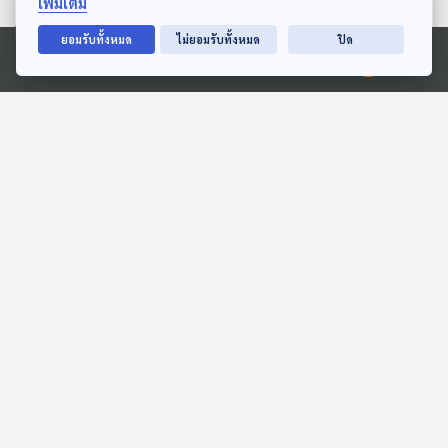
เพิ่มเติม
ตอนที่เกี่ยวข้อง
ยอมรับทั้งหมด
ไม่ยอมรับทั้งหมด
ปิด
Ⓒ 2020 องค์การกระจายเสียงและแพร่ภาพสาธารณะแห่งประเทศไทย
44:06
44:06
EP. 1986: แครอท
EP. 1988: ทากกับหอยทาก
แปรงสีฟันจิ๋ว
ต่างกันอย่างไรนะ
พระอาทิตย์ยิ้มแฉ่ง
พระอาทิตย์ยิ้มแฉ่ง