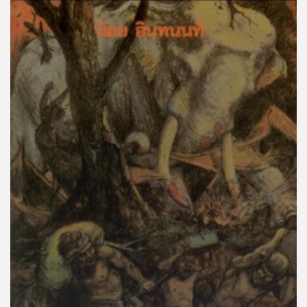
คุณ
เพลง
บทความ
ข่าว
และ
กิจกรรม
เกี่ยว
กับ
เรา