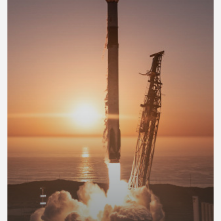
คุณ
เพลง
บทความ
ข่าว
และ
กิจกรรม
เกี่ยว
กับ
เรา