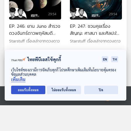
29:54
29:54
EP. 246: ยาน Juno สำรวจ
EP. 247: ชวนคุยเรื่อง
ดวงจันทร์ดาวพฤหัสบดี
สัญญะ ศาสนา และศิลปะใน
อย่างไร ในช่วงต่ออายุ
Project Hail Mary ตอน
Starstuff เรื่องเล่าจากดวงดาว
Starstuff เรื่องเล่าจากดวงดาว
ภารกิจ
แรก
ไทยพีบีเอสใช้คุกกี้
EN
TH
ตอนที่เกี่ยวข้อง
ดาวน์โหลด Thai PBS Podcast Application
เว็บไซต์ของเรามีการจัดเก็บคุกกี้ โปรดศึกษาเพิ่มเติมที่นโยบายคุ้มครอง
ข้อมูลส่วนบุคคล
เพิ่มเติม
ยอมรับทั้งหมด
ไม่ยอมรับทั้งหมด
ปิด
Ⓒ 2020 องค์การกระจายเสียงและแพร่ภาพสาธารณะแห่งประเทศไทย
29:54
29:54
EP. 209: Dawn ภารกิจ
EP. 881: ก้าวใหม่ของ AI