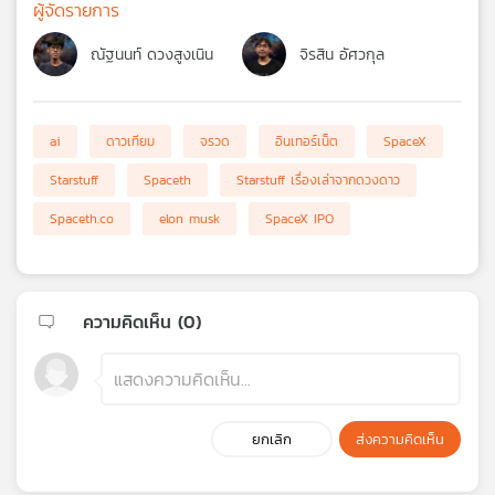
ผู้จัดรายการ
ณัฐนนท์ ดวงสูงเนิน
จิรสิน อัศวกุล
ai
ดาวเทียม
จรวด
อินเทอร์เน็ต
SpaceX
Starstuff
Spaceth
Starstuff เรื่องเล่าจากดวงดาว
Spaceth.co
elon musk
SpaceX IPO
ความคิดเห็น (
0
)
ยกเลิก
ส่งความคิดเห็น