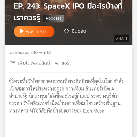
EP. 243: SpaceX IPO มีอะไรบ้างที่
เครือ
ข่าย
เราควรรู้
วิทยุ
ไทย
ชื่นชอบ
ฟังรายการ
พี
29:54
บี
เอส
วันที่เผยแพร่ : 30 พ.ค. 69
เพิ่มในเพลย์ลิสต์
แชร์
แผนที่
วิทยุ
จังหวะที่บริษัทอวกาศเอกชนที่ทรงอิทธิพลที่สุดในโลก กำลัง
เครือ
เปิดสมการใหม่ระหว่างจรวด ดาวเทียม อินเทอร์เน็ต AI
ข่าย
อำนาจรัฐ นักลงทุนกำลังซื้ออะไรอยู่กันแน่ ระหว่างบริษัท
จรวด บริษัทอินเทอร์เน็ตผ่านดาวเทียม โครงสร้างพื้นฐาน
ทางทหาร หรือวิสัยทัศน์ระยะยาวของ Elon Musk