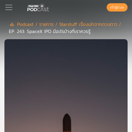
เข้าสู่ระบบ
Podcast /
รายการ /
Starstuff เรื่องเล่าจากดวงดาว /
EP. 243: SpaceX IPO มีอะไรบ้างที่เราควรรู้
Podcast
เพล
ย์
ลิ
สต์
แนะนำ
เพล
ย์
ลิ
สต์
ของ