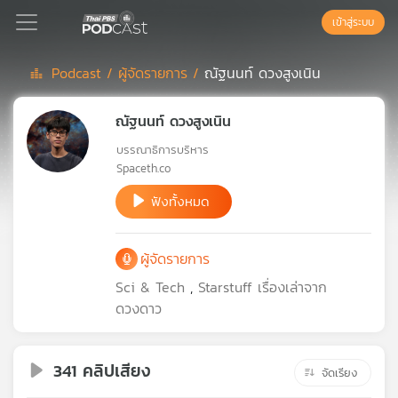
เข้าสู่ระบบ
Podcast /
ผู้จัดรายการ /
ณัฐนนท์ ดวงสูงเนิน
Podcast
ณัฐนนท์ ดวงสูงเนิน
บรรณาธิการบริหาร
เพล
Spaceth.co
ย์
ลิ
ฟังทั้งหมด
สต์
แนะนำ
ผู้จัดรายการ
Sci & Tech
,
Starstuff เรื่องเล่าจาก
เพล
ดวงดาว
ย์
ลิ
สต์
341 คลิปเสียง
จัดเรียง
ของ