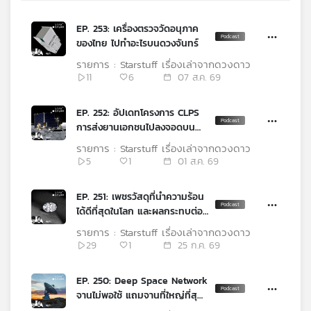
คุณ
EP. 253: เครื่องตรวจวัดอนุภาค
ของไทย ไปทำอะไรบนดวงจันทร์
เพลง
รายการ : Starstuff เรื่องเล่าจากดวงดาว
11
6
07 ส.ค. 69
บทความ
EP. 252: อัปเดทโครงการ CLPS
การส่งยานเอกชนไปลงจอดบน
ดวงจันทร์ปี 2026
รายการ : Starstuff เรื่องเล่าจากดวงดาว
ข่าว
5
1
01 ส.ค. 69
และ
กิจกรรม
EP. 251: เพชรวัสดุที่นำความร้อน
ได้ดีที่สุดในโลก และผลกระทบต่อ
อุตสาหกรรมจากสงครามสู่ยุคเอ
รายการ : Starstuff เรื่องเล่าจากดวงดาว
ไอ
เกี่ยว
29
1
25 ก.ค. 69
กับ
เรา
EP. 250: Deep Space Network
จานไม่พอใช้ แถมจานที่ใหญ่ที่สุด
ยังพังเพิ่ม