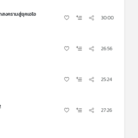
กสงครามสู่ยุคเอไอ
30:00
26:56
25:24
2
27:26
ก