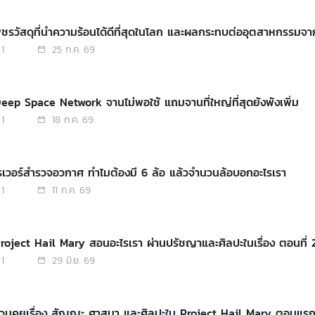
พชรวัสดุที่นำความร้อนได้ดีที่สุดในโลก และผลกระทบต่ออุตสาหกรรมจา
1
25 ก.ค. 69
eep Space Network จานไม่พอใช้ แถมจานที่ใหญ่ที่สุดยังพังเพิ่ม
1
18 ก.ค. 69
รเวอร์สำรวจอวกาศ ทำไมต้องมี 6 ล้อ แล้วจำนวนล้อบอกอะไรเรา
1
11 ก.ค. 69
roject Hail Mary สอนอะไรเรา ผ่านปรัชญาและศิลปะในเรื่อง ตอนที่ 
1
29 มิ.ย. 69
ชวนคุยเรื่อง สัญญะ ศาสนา และศิลปะใน Project Hail Mary ตอนแร