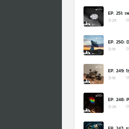
EP. 251: เ
29
EP. 250: D
19
EP. 249: โ
18
EP. 248: P
26
EP. 247: 