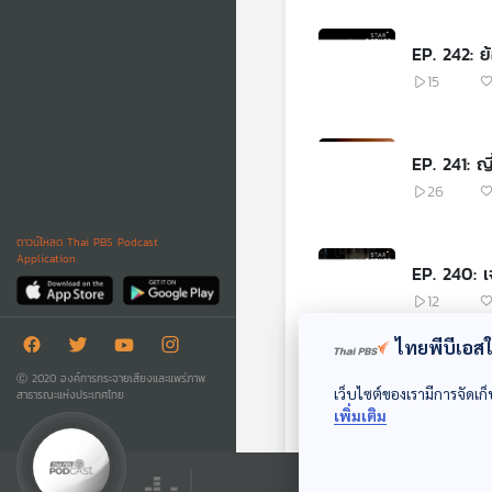
EP. 242: ย
15
EP. 241: ญ
26
ดาวน์โหลด Thai PBS Podcast
Application
EP. 240:
12
ไทยพีบีเอสใช
EP. 239: 
Ⓒ 2020 องค์การกระจายเสียงและแพร่ภาพ
เว็บไซต์ของเรามีการจัดเก็
สาธารณะแห่งประเทศไทย
18
เพิ่มเติม