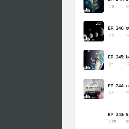
8
EP. 246: 
9
EP. 245: 
9
EP. 244: 
9
EP. 243: S
25