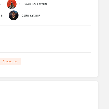
ค
ชินะพงษ์ เลี่ยนพานิช
ุล
จิรสิน อัศวกุล
Spaceth.co