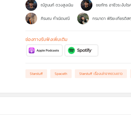
ณัฐนนท์ ดวงสูงเนิน
ชยภัทร อาชีวระงับโร
ภิรมณ กำเนิดมณี
กรมาดา พิริยะเกียรติสก
ช่องทางรับฟังเพิ่มเติม
Starstuff
Spaceth
Starstuff เรื่องเล่าจากดวงดาว