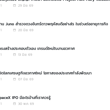
1
29 มิ.ย. 69
ยาน Juno สำรวจดวงจันทร์ดาวพฤหัสบดีอย่างไร ในช่วงต่ออายุภารกิจ
1
20 มิ.ย. 69
โครงสร้างประกอบตัวเอง เทรนด์ใหม่ในงานอวกาศ
1
13 มิ.ย. 69
เปิดโลกเศรษฐกิจอวกาศใหม่ โอกาสของประเทศกำลังพัฒนา
1
07 มิ.ย. 69
paceX IPO มีอะไรบ้างที่เราควรรู้
1
30 พ.ค. 69