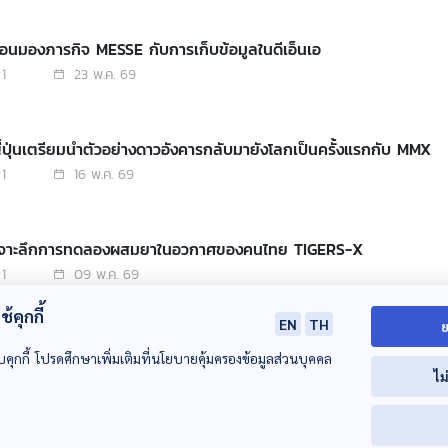
้อนมองภารกิจ MESSE กับการเก็บข้อมูลในดีเอ็นเอ
1
23 พ.ค. 69
ี่ปุ่นเตรียมนำตัวอย่างดาวอังคารกลับมายังโลกเป็นครั้งแรกกับ MMX
1
16 พ.ค. 69
 เจาะลึกการทดลองผสมยาในอวกาศของคนไทย TIGERS-X
1
09 พ.ค. 69
้คุกกี้
EN
TH
ย
ปรัชญาและประวัติศาสตร์การออกแบบยานอวกาศ ทำไมบางลำหมุน บางล
บคุกกี้ โปรดศึกษาเพิ่มเติมที่นโยบายคุ้มครองข้อมูลส่วนบุคคล
1
02 พ.ค. 69
ไม