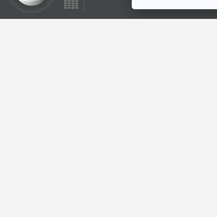
EP. 238: 
22
EP. 237: A
36
E
20
EP. 235: แ
7
EP. 234: ผ
โลก
6