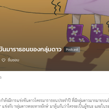
งขันมาราธอนของกลุ่มดาว
ชื่นชอบ
66
ลังมีการแข่งขันดาวโคจรมาราธอนประจำปี ที่มีกลุ่มดาวมากมายบนจักรว
ย' แข่งกับ 'กลุ่มดาวหอยทากยักษ์' มาลุ้นกันว่าใครจะเป็นผู้ชนะ และใน