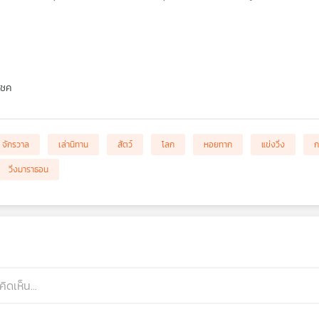
โชค
จักรวาล
เล่านิทาน
สัตว์
โลก
หอยทาก
แข่งวิ่ง
ก
วิ่งมาราธอน