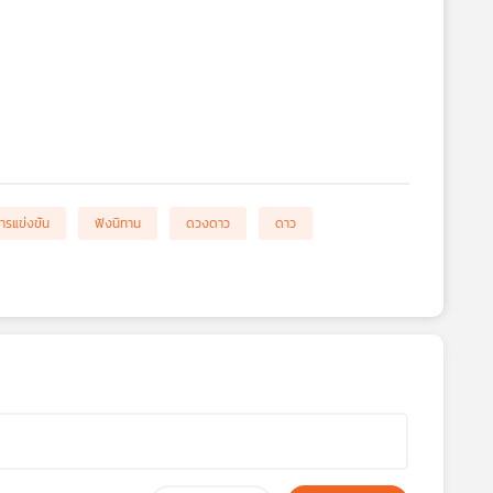
ารแข่งขัน
ฟังนิทาน
ดวงดาว
ดาว