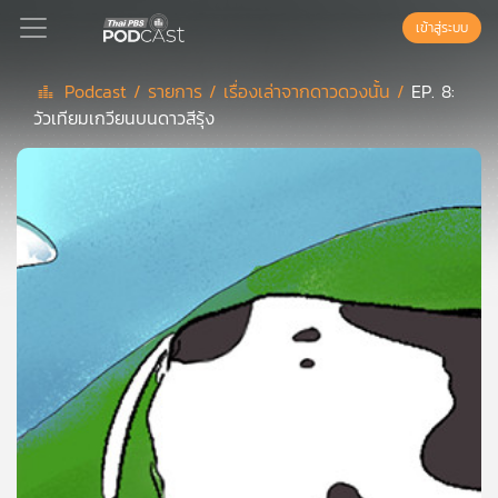
เข้าสู่ระบบ
Podcast /
รายการ /
เรื่องเล่าจากดาวดวงนั้น /
EP. 8:
วัวเทียมเกวียนบนดาวสีรุ้ง
Podcast
เพล
ย์
ลิ
สต์
แนะนำ
เพล
ย์
ลิ
สต์
ของ