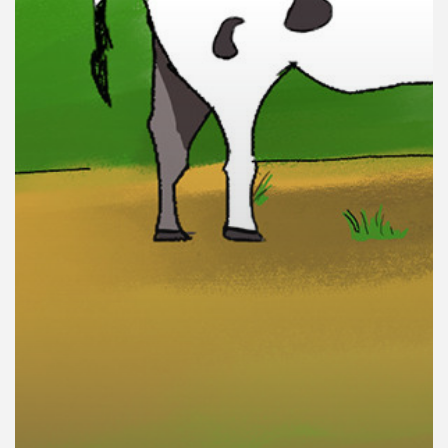
คุณ
เพลง
บทความ
ข่าว
และ
กิจกรรม
เกี่ยว
กับ
เรา