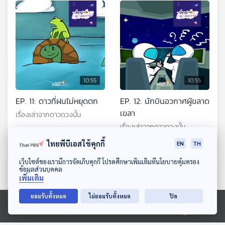
10:55
10:55
EP. 11: ดาวที่ฝนไม่หยุดตก
EP. 12: นักบินอวกาศผู้ขลาด
เขลา
เรื่องเล่าจากดาวดวงนั้น
เรื่องเล่าจากดาวดวงนั้น
ไทยพีบีเอสใช้คุกกี้
EN
TH
ดาวน์โหลด Thai PBS Podcast Application
เว็บไซต์ของเรามีการจัดเก็บคุกกี้ โปรดศึกษาเพิ่มเติมที่นโยบายคุ้มครอง
ตอนที่เกี่ยวข้อง
ข้อมูลส่วนบุคคล
เพิ่มเติม
ยอมรับทั้งหมด
ไม่ยอมรับทั้งหมด
ปิด
Ⓒ 2020 องค์การกระจายเสียงและแพร่ภาพสาธารณะแห่งประเทศไทย