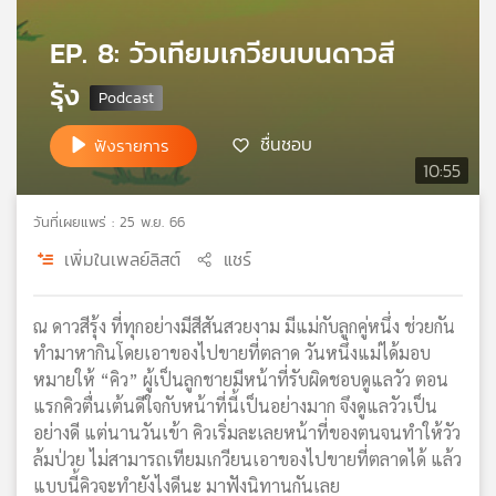
เครือ
EP. 8: วัวเทียมเกวียนบนดาวสี
ข่าย
วิทยุ
รุ้ง
ไทย
พี
ชื่นชอบ
ฟังรายการ
บี
10:55
เอส
วันที่เผยแพร่ : 25 พ.ย. 66
แผนที่
เพิ่มในเพลย์ลิสต์
แชร์
วิทยุ
เครือ
ข่าย
ณ ดาวสีรุ้ง ที่ทุกอย่างมีสีสันสวยงาม มีแม่กับลูกคู่หนึ่ง ช่วยกัน
ทำมาหากินโดยเอาของไปขายที่ตลาด วันหนึ่งแม่ได้มอบ
หมายให้ “คิว” ผู้เป็นลูกชายมีหน้าที่รับผิดชอบดูแลวัว ตอน
แรกคิวตื่นเต้นดีใจกับหน้าที่นี้เป็นอย่างมาก จึงดูแลวัวเป็น
อย่างดี แต่นานวันเข้า คิวเริ่มละเลยหน้าที่ของตนจนทำให้วัว
ล้มป่วย ไม่สามารถเทียมเกวียนเอาของไปขายที่ตลาดได้ แล้ว
แบบนี้คิวจะทำยังไงดีนะ มาฟังนิทานกันเลย