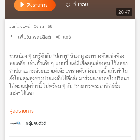
ชื่นชอบ
ฟังรายการ
เครือ
28:47
ข่าย
วิทยุ
วันที่เผยแพร่ : 06 ก.ค. 69
ไทย
พี
เพิ่มในเพลย์ลิสต์
แชร์
บี
เอส
ชวนน้อง ๆ มารู้จักกับ "ปลาทู" นินจาจอมพรางตัวแห่งท้อง
ทะเลลึก เห็นตัวเล็ก ๆ แบบนี้ แต่มีเสื้อคลุมล่องหน ไว้หลอก
ตาปลาฉลามด้วยนะ แต่เอ๊ะ...พรางตัวเก่งขนาดนี้ แล้วทำไม
แผนที่
วิทยุ
ยังโดนคุณลุงชาวประมงจับได้อีกล่ะ มาร่วมแกะรอยไขปริศนา
เครือ
ใต้ทะเลสุดว้าวนี้ ไปพร้อม ๆ กับ "รายการพระอาทิตย์ยิ้ม
ข่าย
แฉ่ง" ได้เลย
ผู้จัดรายการ
กลุ่มคนตัวดี