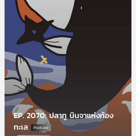
คุณ
เพลง
บทความ
ข่าว
และ
กิจกรรม
เกี่ยว
EP. 2070: ปลาทู นินจาแห่งท้อง
กับ
เรา
ทะเล