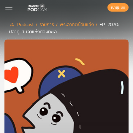
เข้าสู่ระบบ
Podcast /
รายการ /
พระอาทิตย์ยิ้มแฉ่ง /
EP. 2070:
ปลาทู นินจาแห่งท้องทะเล
Podcast
เพล
ย์
ลิ
สต์
แนะนำ
เพล
ย์
ลิ
สต์
ของ