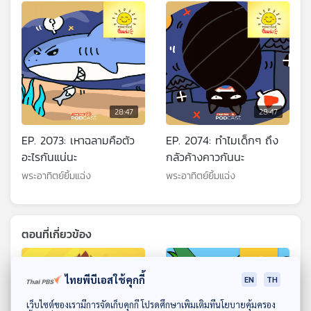
28:47
28:47
EP. 2073: เหาฉลามคือตัว
EP. 2074: ทำไมเด็กๆ ถึง
อะไรกันแน่นะ
กลัวค้างคาวกันนะ
พระอาทิตย์ยิ้มแฉ่ง
พระอาทิตย์ยิ้มแฉ่ง
ตอนที่เกี่ยวข้อง
ไทยพีบีเอสใช้คุกกี้
EN
TH
ดาวน์โหลด Thai PBS Podcast Application
เว็บไซต์ของเรามีการจัดเก็บคุกกี้ โปรดศึกษาเพิ่มเติมที่นโยบายคุ้มครอง