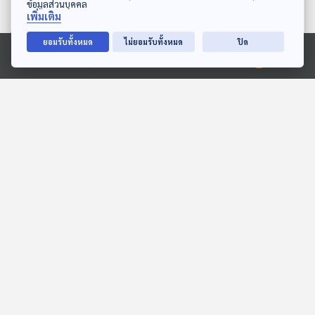
ข้อมูลส่วนบุคคล
เพิ่มเติม
ยอมรับทั้งหมด
ไม่ยอมรับทั้งหมด
ปิด
28:47
28:47
Ⓒ 2020 องค์การกระจายเสียงและแพร่ภาพสาธารณะแห่งประเทศไทย
EP. 146: ธัญชนก สุวรรณ
EP. 224: แมลงดานา แมลง
สาร | รอบ 11.00 | วันเด็ก
กลิ่นหอมในน้ำพริกแมงดา
2569
Podcaster ตัวน้อย
นานาสัตว์สารพัดเสียง
28:47
28:47
EP. 1984: ตั๊กแตนใช้แขน
EP. 11: ล่องไพร เสือกึ่ง
ยักษ์จับเหยื่อได้ยังไง
พุทธกาล
พระอาทิตย์ยิ้มแฉ่ง
ห้องสมุดหลังไมค์