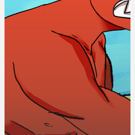
คุณ
เพลง
บทความ
ข่าว
และ
กิจกรรม
เกี่ยว
กับ
เรา