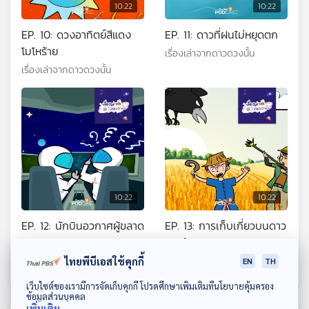
10:22
10:22
EP. 10: ดวงอาทิตย์สีแดง
EP. 11: ดาวที่ฝนไม่หยุดตก
โมโหร้าย
เรื่องเล่าจากดาวดวงนั้น
เรื่องเล่าจากดาวดวงนั้น
10:22
10:22
EP. 12: นักบินอวกาศผู้ขลาด
EP. 13: การเก็บเกี่ยวบนดาว
เขลา
รวงข้าว
เรื่องเล่าจากดาวดวงนั้น
เรื่องเล่าจากดาวดวงนั้น
ไทยพีบีเอสใช้คุกกี้
EN
TH
ดาวน์โหลด Thai PBS Podcast Application
เว็บไซต์ของเรามีการจัดเก็บคุกกี้ โปรดศึกษาเพิ่มเติมที่นโยบายคุ้มครอง
ข้อมูลส่วนบุคคล
เพิ่มเติม