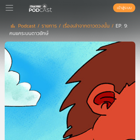
เข้าสู่ระบบ
Podcast /
รายการ /
เรื่องเล่าจากดาวดวงนั้น /
EP. 9:
คนแคระบนดาวยักษ์
Podcast
เพล
ย์
ลิ
สต์
แนะนำ
เพล
ย์
ลิ
สต์
ของ