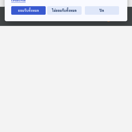
ตอนที่เกี่ยวข้อง
ยอมรับทั้งหมด
ไม่ยอมรับทั้งหมด
ปิด
Ⓒ 2020 องค์การกระจายเสียงและแพร่ภาพสาธารณะแห่งประเทศไทย
10:22
10:22
EP. 22: ล่องไพร มนุษย์
EP. 2: ล่องไพร ผีตอง
หิมพานต์
เหลืองคนสุดท้าย
ห้องสมุดหลังไมค์
ห้องสมุดหลังไมค์