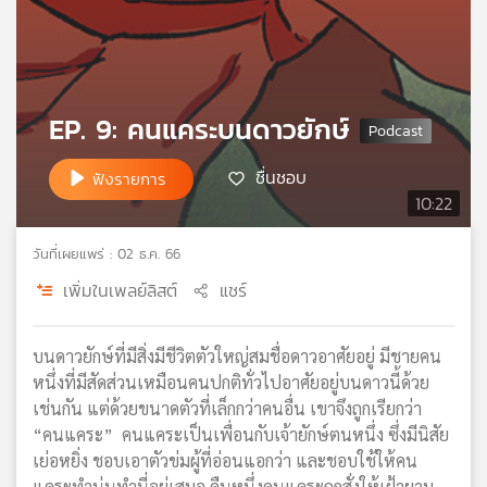
เครือ
ข่าย
วิทยุ
ไทย
พี
EP. 9: คนแคระบนดาวยักษ์
บี
เอส
ชื่นชอบ
ฟังรายการ
10:22
แผนที่
วันที่เผยแพร่ : 02 ธ.ค. 66
วิทยุ
เพิ่มในเพลย์ลิสต์
แชร์
เครือ
ข่าย
บนดาวยักษ์ที่มีสิ่งมีชีวิตตัวใหญ่สมชื่อดาวอาศัยอยู่ มีชายคน
หนึ่งที่มีสัดส่วนเหมือนคนปกติทั่วไปอาศัยอยู่บนดาวนี้ด้วย
เช่นกัน แต่ด้วยขนาดตัวที่เล็กกว่าคนอื่น เขาจึงถูกเรียกว่า
“คนแคระ” คนแคระเป็นเพื่อนกับเจ้ายักษ์ตนหนึ่ง ซึ่งมีนิสัย
เย่อหยิ่ง ชอบเอาตัวข่มผู้ที่อ่อนแอกว่า และชอบใช้ให้คน
แคระทำนู่นทำนี่อยู่เสมอ คืนหนึ่งคนแคระถูกสั่งให้เฝ้ายาม