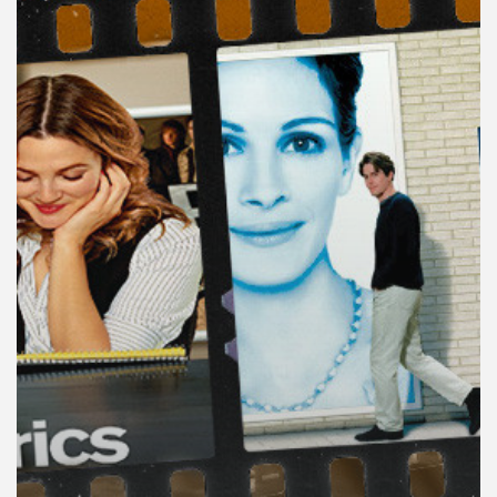
คุณ
เพลง
บทความ
ข่าว
และ
กิจกรรม
เกี่ยว
กับ
เรา