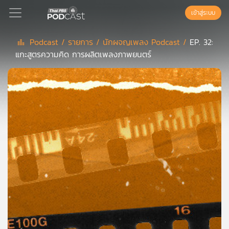
เข้าสู่ระบบ
Podcast /
รายการ /
นักผจญเพลง Podcast /
EP. 32:
แกะสูตรความคิด การผลิตเพลงภาพยนตร์
Podcast
เพล
ย์
ลิ
สต์
แนะนำ
เพล
ย์
ลิ
สต์
ของ