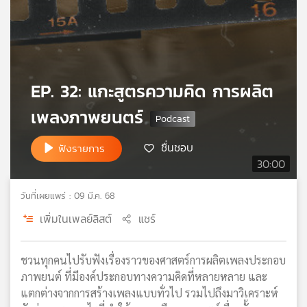
เครือ
ข่าย
วิทยุ
ไทย
พี
EP. 32: แกะสูตรความคิด การผลิต
บี
เอส
เพลงภาพยนตร์
ชื่นชอบ
ฟังรายการ
แผนที่
30:00
วิทยุ
เครือ
วันที่เผยแพร่ : 09 มี.ค. 68
ข่าย
เพิ่มในเพลย์ลิสต์
แชร์
ชวนทุกคนไปรับฟังเรื่องราวของศาสตร์การผลิตเพลงประกอบ
ภาพยนต์ ที่มีองค์ประกอบทางความคิดที่หลายหลาย และ
แตกต่างจากการสร้างเพลงแบบทั่วไป รวมไปถึงมาวิเคราะห์