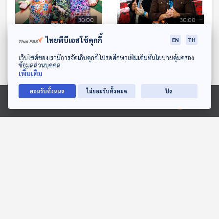
30:00
30:00
EP. 35: “รำวง” ความรื่นเริง
EP. 36: จากความรุ่งเรือง สู่
ไทยพีบีเอสใช้คุกกี้
EN
TH
ที่อยู่คู่คนไทย
ความเปลี่ยนแปลงสุดหิน
ดาวน์โหลด Thai PBS Podcast Application
เว็บไซต์ของเรามีการจัดเก็บคุกกี้ โปรดศึกษาเพิ่มเติมที่นโยบายคุ้มครอง
ของศิลปินยุค 2000
นักผจญเพลง Podcast
นักผจญเพลง Podcast
ข้อมูลส่วนบุคคล
เพิ่มเติม
ยอมรับทั้งหมด
ไม่ยอมรับทั้งหมด
ปิด
ตอนที่เกี่ยวข้อง
Ⓒ 2020 องค์การกระจายเสียงและแพร่ภาพสาธารณะแห่งประเทศไทย
30:00
30:00
EP. 170: ปุณณวิช ประจาย
EP. 1187: ความหมายซ่อน