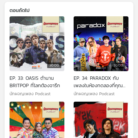
ตอนถัดไป
30:00
30:00
EP. 33: OASIS ตำนาน
EP. 34: PARADOX กับ
BRITPOP ที่โลกต้องจารึก
เพลงในห้องทดลองที่คุณ
ต้องลองฟังสักครั้ง
นักผจญเพลง Podcast
นักผจญเพลง Podcast