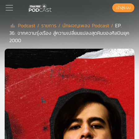
เข้าสู่ระบบ
Podcast /
รายการ /
นักผจญเพลง Podcast /
EP.
36: จากความรุ่งเรือง สู่ความเปลี่ยนแปลงสุดหินของศิลปินยุค
Podcast
2000
เพล
ย์
ลิ
สต์
แนะนำ
เพล
ย์
ลิ
สต์
ของ