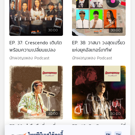
30:00
30:00
EP. 37: Crescendo เติบโต
EP. 38: วาสนา วงสุดเปรี้ยว
พร้อมความเปลี่ยนแปลง
แห่งยุคอัลเทอร์เททีฟ
นักผจญเพลง Podcast
นักผจญเพลง Podcast
30:00
30:00
EP. 39: รำลึกถึงพี่ชายที่
EP. 40: ชิน ชินวุฒ มนุษย์ที่
แสนดี “พี่เต๋อ เรวัต”
สร้างทุกสิ่งด้วยความ
ไทยพีบีเอสใช้คุกกี้
EN
TH