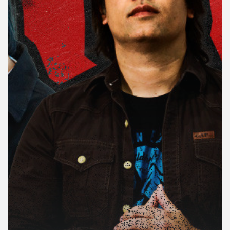
คุณ
เพลง
บทความ
ข่าว
และ
กิจกรรม
เกี่ยว
กับ
เรา