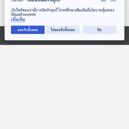
พยายาม
นักผจญเพลง Podcast
นักผจญเพลง Podcast
ดาวน์โหลด Thai PBS Podcast Application
เว็บไซต์ของเรามีการจัดเก็บคุกกี้ โปรดศึกษาเพิ่มเติมที่นโยบายคุ้มครอง
ข้อมูลส่วนบุคคล
เพิ่มเติม
ตอนที่เกี่ยวข้อง
ยอมรับทั้งหมด
ไม่ยอมรับทั้งหมด
ปิด
Ⓒ 2020 องค์การกระจายเสียงและแพร่ภาพสาธารณะแห่งประเทศไทย
30:00
30:00
EP. 87: STORY ในบทเพลง
EP. 131: สมมุติว่า! | รัฐบาล
ที่สะท้อนตัวตนของ ตุ้ย ธีร
แก้ผ้าให้ตรวจสอบ
ภัทร
นักผจญเพลง Podcast
สมมุติว่า