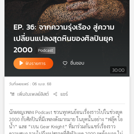
เครือ
ข่าย
วิทยุ
EP. 36: จากความรุ่งเรือง สู่ความ
ไทย
พี
เปลี่ยนแปลงสุดหินของศิลปินยุค
บี
เอส
2000
ชื่นชอบ
ฟังรายการ
แผนที่
30:00
วิทยุ
เครือ
วันที่เผยแพร่ : 06 เม.ย. 68
ข่าย
เพิ่มในเพลย์ลิสต์
แชร์
นักผจญเพลง Podcast ชวนทุกคนย้อนเรื่องราวไปในช่วงยุค
2000 กับศิลปินที่มีเพลงดังมากมาย ในยุคนั้นอย่าง “ฟลุ๊ค ไอ
น้ำ” และ “เบน Gear Knight” ที่มาร่วมกันแชร์เรื่องราว
ความสนุก รวมไปถึงอุปสรรคที่ศิลปินยุค 2000 จะต้องเจอ ไม่