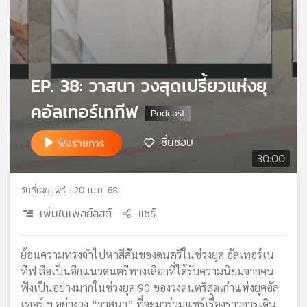
เครือ
ข่าย
วิทยุ
ไทย
พี
EP. 38: วาสนา วงสุดเปรี้ยวแห่งยุ
บี
เอส
คอัลเทอร์เททีฟ
ชื่นชอบ
ฟังรายการ
แผนที่
30:00
วิทยุ
เครือ
วันที่เผยแพร่ : 20 เม.ย. 68
ข่าย
เพิ่มในเพลย์ลิสต์
แชร์
ย้อนความทรงจำไปหาสีสันของดนตรีในช่วงยุค อัลเทอร์เน
ทีฟ ถือเป็นอีกแนวดนตรีทางเลือกที่ได้รับความนิยมจากคน
ฟังเป็นอย่างมากในช่วงยุค 90 ของวงดนตรีสุดเก๋าแห่งยุคอัล
เทอร์ ฯ อย่างวง “วาสนา” ที่จะมาร่วมแชร์เรื่องราวการเดิน