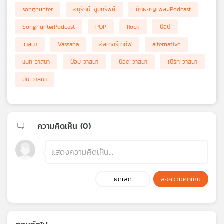
songhunter
อนุรักษ์ ภูมิทรัพย์
นักผจญเพลงPodcast
SonghunterPodcast
POP
Rock
ป็อป
วาสนา
Vassana
อัลเทอร์เททีฟ
alternative
แนท วาสนา
ป๋อม วาสนา
ป๊อด วาสนา
เบิร์ท วาสนา
มีน วาสนา
ความคิดเห็น (
0
)
ยกเลิก
ส่งความคิดเห็น