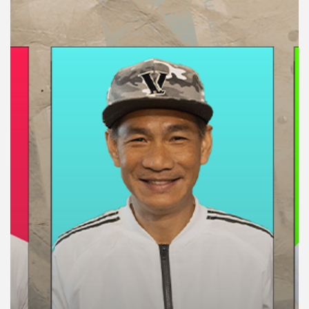
คุณ
เพลง
บทความ
ข่าว
และ
กิจกรรม
เกี่ยว
กับ
เรา