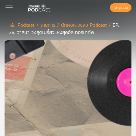
เข้าสู่ระบบ
Podcast /
รายการ /
นักผจญเพลง Podcast /
EP.
38: วาสนา วงสุดเปรี้ยวแห่งยุคอัลเทอร์เททีฟ
Podcast
เพล
ย์
ลิ
สต์
แนะนำ
เพล
ย์
ลิ
สต์
ของ