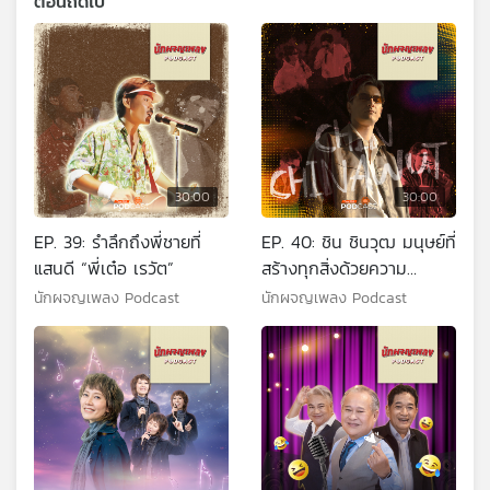
ตอนถัดไป
30:00
30:00
EP. 39: รำลึกถึงพี่ชายที่
EP. 40: ชิน ชินวุฒ มนุษย์ที่
แสนดี “พี่เต๋อ เรวัต”
สร้างทุกสิ่งด้วยความ
พยายาม
นักผจญเพลง Podcast
นักผจญเพลง Podcast