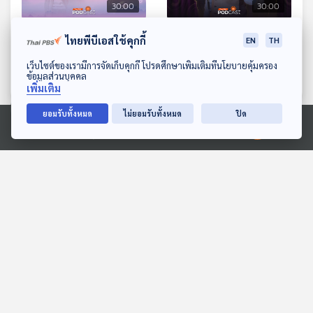
30:00
30:00
EP. 41: ก้อย ศรัณย่า DIVA
EP. 42: “ตลก” ศาสตร์
ไทยพีบีเอสใช้คุกกี้
EN
TH
เสียงสวยแห่งยุค
ความบันเทิงที่สร้างรอยยิ้ม
ดาวน์โหลด Thai PBS Podcast Application
เว็บไซต์ของเรามีการจัดเก็บคุกกี้ โปรดศึกษาเพิ่มเติมที่นโยบายคุ้มครอง
นักผจญเพลง Podcast
นักผจญเพลง Podcast
ข้อมูลส่วนบุคคล
เพิ่มเติม
ยอมรับทั้งหมด
ไม่ยอมรับทั้งหมด
ปิด
ตอนที่เกี่ยวข้อง
Ⓒ 2020 องค์การกระจายเสียงและแพร่ภาพสาธารณะแห่งประเทศไทย
30:00
30:00
EP. 1236: Imposter
EP. 116: สมมุติว่า! |
Syndrome ภาวะที่มองว่า
สงครามยืดเยื้อเกิน 6 เดือน