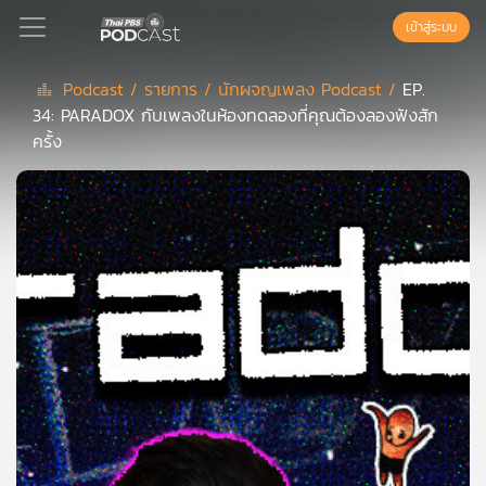
เข้าสู่ระบบ
Podcast /
รายการ /
นักผจญเพลง Podcast /
EP.
34: PARADOX กับเพลงในห้องทดลองที่คุณต้องลองฟังสัก
Podcast
ครั้ง
เพล
ย์
ลิ
สต์
แนะนำ
เพล
ย์
ลิ
สต์
ของ