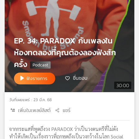
เครือ
ข่าย
วิทยุ
ไทย
พี
EP. 34: PARADOX กับเพลงใน
บี
เอส
ห้องทดลองที่คุณต้องลองฟังสัก
ครั้ง
แผนที่
ชื่นชอบ
วิทยุ
ฟังรายการ
เครือ
30:00
ข่าย
วันที่เผยแพร่ : 23 มี.ค. 68
เพิ่มในเพลย์ลิสต์
แชร์
จากกระแสที่พูดถึงวง PARADOX ว่าเป็นวงดนตรีที่ไม่ดัง
ทำให้เกิดเป็นเรื่องราวที่ถูกพูดถึงเป็นวงกว้างในโลก Social