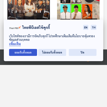
30:00
30:00
ไทยพีบีเอสใช้คุกกี้
EN
TH
EP. 37: Crescendo เติบโต
EP. 38: วาสนา วงสุดเปรี้ยว
ดาวน์โหลด Thai PBS Podcast Application
พร้อมความเปลี่ยนแปลง
แห่งยุคอัลเทอร์เททีฟ
เว็บไซต์ของเรามีการจัดเก็บคุกกี้ โปรดศึกษาเพิ่มเติมที่นโยบายคุ้มครอง
ข้อมูลส่วนบุคคล
นักผจญเพลง Podcast
นักผจญเพลง Podcast
เพิ่มเติม
ยอมรับทั้งหมด
ไม่ยอมรับทั้งหมด
ปิด
Ⓒ 2020 องค์การกระจายเสียงและแพร่ภาพสาธารณะแห่งประเทศไทย
ตอนที่เกี่ยวข้อง
30:00
30:00