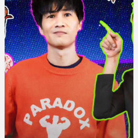
คุณ
เพลง
บทความ
ข่าว
และ
กิจกรรม
เกี่ยว
กับ
เรา