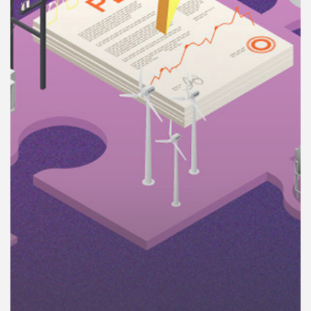
คุณ
เพลง
บทความ
ข่าว
และ
กิจกรรม
เกี่ยว
กับ
เรา