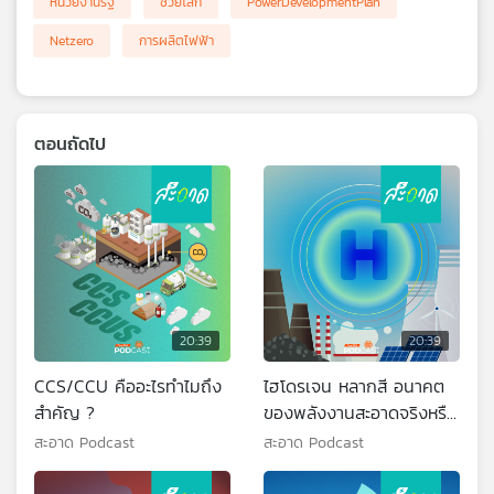
หน่วยงานรัฐ
ช่วยโลก
PowerDevelopmentPlan
Netzero
การผลิตไฟฟ้า
ตอนถัดไป
20:39
20:39
CCS/CCU คืออะไรทำไมถึง
ไฮโดรเจน หลากสี อนาคต
สำคัญ ?
ของพลังงานสะอาดจริงหรือ
ไม่ ?
สะอาด Podcast
สะอาด Podcast