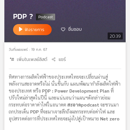
เครือ
ข่าย
PDP ?
วิทยุ
ไทย
ชื่นชอบ
ฟังรายการ
พี
20:39
บี
เอส
วันที่เผยแพร่ : 19 ก.ค. 67
เพิ่มในเพลย์ลิสต์
แชร์
แผนที่
วิทยุ
ทิศทางการผลิตไฟฟ้าของประเทศไทยจะเปลี่ยนผ่านสู่
เครือ
พลังงานสะอาดหรือไม่ นั่นขึ้นกับ แผนพัฒนากำลังผลิตไฟฟ้า
ข่าย
ของประเทศ หรือ
PDP : Power Development Plan
ที่
ปรับใหม่ล่าสุดในปีนี้ และแน่นอนว่าแผนฯดังกล่าวย่อม
กระทบต่อราคาค่าไฟในอนาคต
สะอาดpodcast
จะชวนมา
ถกประเด็น
PDP
ที่จะมาเจาะลึกถึงผลกระทบต่อค่าไฟ และ
อุปสรรคต่อการที่ประเทศไทยจะมุ่งไปสู่เป้าหมาย
Net zero