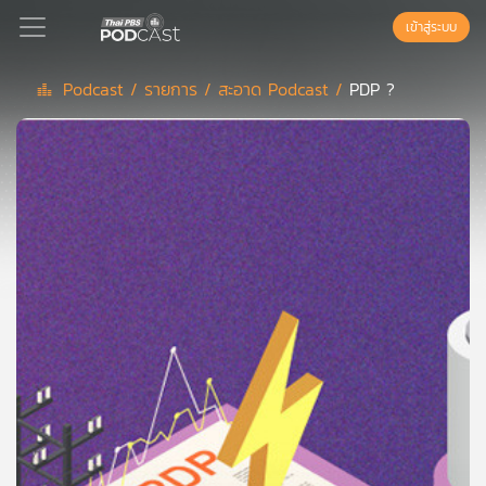
เข้าสู่ระบบ
Podcast /
รายการ /
สะอาด Podcast /
PDP ?
Podcast
เพล
ย์
ลิ
สต์
แนะนำ
เพล
ย์
ลิ
สต์
ของ