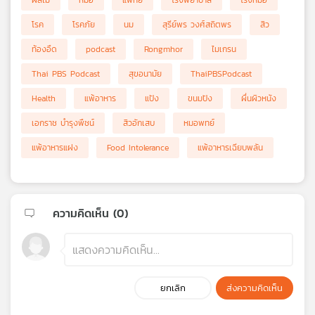
ผลไม้
หมอ
แพทย์
โรงพยาบาล
โรงหมอ
โรค
โรคภัย
นม
สุรีย์พร วงศ์สถิตพร
สิว
ท้องอืด
podcast
Rongmhor
ไมเกรน
Thai PBS Podcast
สุขอนามัย
ThaiPBSPodcast
Health
แพ้อาหาร
แป้ง
ขนมปัง
ผื่นผิวหนัง
เอกราช บำรุงพืชน์
สิวอักเสบ
หมอพทย์
แพ้อาหารแฝง
Food Intolerance
แพ้อาหารเฉียบพลัน
ความคิดเห็น (
0
)
ยกเลิก
ส่งความคิดเห็น