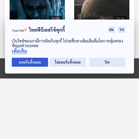
29:24
29:24
ไทยพีบีเอสใช้คุกกี้
EN
TH
EP. 1179: ลิ่ม แตก ตีบ ตัน
EP. 1180: เมื่อตั้งครรภ์เป็น
อันตรายจากโรคหลอดเลือด
คุณแม่ในวัย 35 ปีขึ้นไป
ดาวน์โหลด Thai PBS Podcast Application
เว็บไซต์ของเรามีการจัดเก็บคุกกี้ โปรดศึกษาเพิ่มเติมที่นโยบายคุ้มครอง
สมองในหน้าหนาว
รับมืออย่างไร ?
ข้อมูลส่วนบุคคล
โรงหมอ
โรงหมอ
เพิ่มเติม
ยอมรับทั้งหมด
ไม่ยอมรับทั้งหมด
ปิด
ตอนที่เกี่ยวข้อง
Ⓒ 2020 องค์การกระจายเสียงและแพร่ภาพสาธารณะแห่งประเทศไทย
29:24
29:24