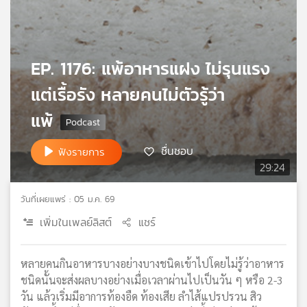
เครือ
ข่าย
วิทยุ
ไทย
EP. 1176: แพ้อาหารแฝง ไม่รุนแรง
พี
แต่เรื้อรัง หลายคนไม่ตัวรู้ว่า
บี
เอส
แพ้
ชื่นชอบ
ฟังรายการ
แผนที่
29:24
วิทยุ
เครือ
วันที่เผยแพร่ : 05 ม.ค. 69
ข่าย
เพิ่มในเพลย์ลิสต์
แชร์
หลายคนกินอาหารบางอย่างบางชนิดเข้าไปโดยไม่รู้ว่าอาหาร
ชนิดนั้นจะส่งผลบางอย่างเมื่อเวลาผ่านไปเป็นวัน ๆ หรือ 2-3
วัน แล้วเริ่มมีอาการท้องอืด ท้องเสีย ลำไส้แปรปรวน สิว