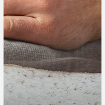
คุณ
เพลง
บทความ
ข่าว
และ
กิจกรรม
เกี่ยว
กับ
เรา