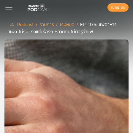
เข้าสู่ระบบ
Podcast /
รายการ /
โรงหมอ /
EP. 1176: แพ้อาหาร
แฝง ไม่รุนแรงแต่เรื้อรัง หลายคนไม่ตัวรู้ว่าแพ้
Podcast
เพล
ย์
ลิ
สต์
แนะนำ
เพล
ย์
ลิ
สต์
ของ