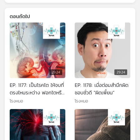
ตอนถัดไป
29:24
29:24
EP. 1177: เป็นโรคไต ให้จบที่
EP. 1178: เมื่อต่อมสำนึกผิด
ตรงไหนระหว่าง ฟอกไตหรือ
ชอบชั่วดี "ผิดเพี้ยน"
ปลูกถ่ายไตใหม่
โรงหมอ
โรงหมอ