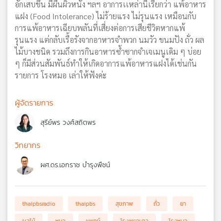
อักเสบขึ้น มีผื่นผิวหนัง ฯลฯ อาการเเหล่านี้เรียกว่า แพ้อาหาร
แฝง (Food Intolerance) ไม่ร้ายแรง ไม่รุนแรง เหมือนกับ
การแพ้อาหารเฉียบพลันที่เสี่ยงต่อการเสียชีวิตหากแพ้
รุนแรง แต่กลับเรื้อรังจากอาหารจำพวก นมวัว ขนมปัง ถั่ว ผล
ไม้บางชนิด รวมถึงการกินอาหารซ้ำซากจำเจเมนูเดิม ๆ บ่อย
ๆ ก็มีส่วนสัมพันธ์ทำให้เกิดอาการแพ้อาหารแฝงได้เช่นกัน
รายการ โรงหมอ เล่าให้ฟังค่ะ
ผู้จัดรายการ
สุรีย์พร วงศ์สถิตพร
วิทยากร
ผศ.ดร.เอกราช บำรุงพืชน์
thaipbsradio
thaipbs
สุขภาพ
ถั่ว
ยา