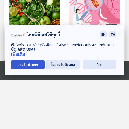
27:54
27:54
ไทยพีบีเอสใช้คุกกี้
EN
TH
EP. 1094: เสริมภูมิป้องกัน
EP. 1095: สัญญาณร้าย
ดาวน์โหลด Thai PBS Podcast Application
โรค ปรับสมดุลให้ร่างกาย
จากโรคหลอดเลือดหัวใจตีบ
เว็บไซต์ของเรามีการจัดเก็บคุกกี้ โปรดศึกษาเพิ่มเติมที่นโยบายคุ้มครอง
ข้อมูลส่วนบุคคล
จากอาหารอัลคาไลน์
โรงหมอ
โรงหมอ
เพิ่มเติม
ยอมรับทั้งหมด
ไม่ยอมรับทั้งหมด
ปิด
Ⓒ 2020 องค์การกระจายเสียงและแพร่ภาพสาธารณะแห่งประเทศไทย
ตอนที่เกี่ยวข้อง
27:54
27:54