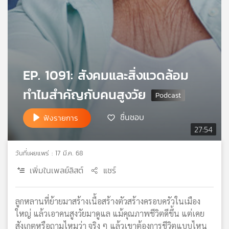
เครือ
ข่าย
วิทยุ
ไทย
พี
บี
EP. 1091: สังคมและสิ่งแวดล้อม
เอส
ทำไมสำคัญกับคนสูงวัย
ชื่นชอบ
แผนที่
ฟังรายการ
วิทยุ
27:54
เครือ
ข่าย
วันที่เผยแพร่ : 17 มี.ค. 68
เพิ่มในเพลย์ลิสต์
แชร์
ลูกหลานที่ย้ายมาสร้างเนื้อสร้างตัวสร้างครอบครัวในเมือง
ใหญ่ แล้วเอาคนสูงวัยมาดูแล แม้คุณภาพชีวิตดีขึ้น แต่เคย
สังเกตหรือถามไหมว่า จริง ๆ แล้วเขาต้องการชีวิตแบบไหน