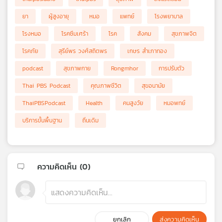
ยา
ผู้สูงอายุ
หมอ
แพทย์
โรงพยาบาล
โรงหมอ
โรคซึมเศร้า
โรค
สังคม
สุขภาพจิต
โรคภัย
สุรีย์พร วงศ์สถิตพร
เกษร สำเภาทอง
podcast
สุขภาพกาย
Rongmhor
การปรับตัว
Thai PBS Podcast
คุณภาพชีวิต
สุขอนามัย
ThaiPBSPodcast
Health
คนสูงวัย
หมอพทย์
บริการขั้นพื้นฐาน
ถิ่นเดิม
ความคิดเห็น (
0
)
ยกเลิก
ส่งความคิดเห็น