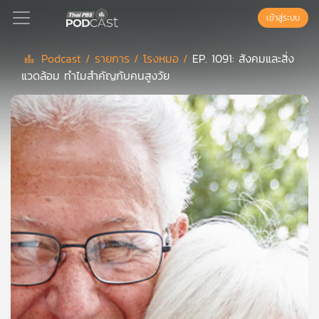
เข้าสู่ระบบ
Podcast /
รายการ /
โรงหมอ /
EP. 1091: สังคมและสิ่ง
แวดล้อม ทำไมสำคัญกับคนสูงวัย
Podcast
เพล
ย์
ลิ
สต์
แนะนำ
เพล
ย์
ลิ
สต์
ของ