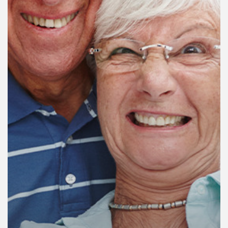
คุณ
เพลง
บทความ
ข่าว
และ
กิจกรรม
เกี่ยว
กับ
เรา