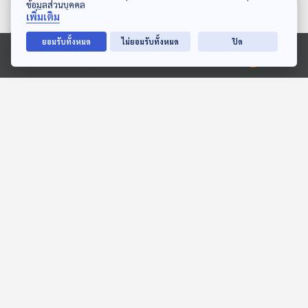
ข้อมูลส่วนบุคคล
ตอนที่เกี่ยวข้อง
เพิ่มเติม
ยอมรับทั้งหมด
ไม่ยอมรับทั้งหมด
ปิด
Ⓒ 2020 องค์การกระจายเสียงและแพร่ภาพสาธารณะแห่งประเทศไทย
27:30
27:30
EP. 3: สถานีประชาชน รีเซต
EP. 14: การถ่ายภาพที่ถูก
ชีวิตคนกรุงเทพฯ : ปาก
เล่าในภาพยนตร์
ท้อง - คนเมือง อดหรืออิ่ม
เกาะติดเลือกตั้ง 69
Cine Thought ถอดความคิด
?
หนัง