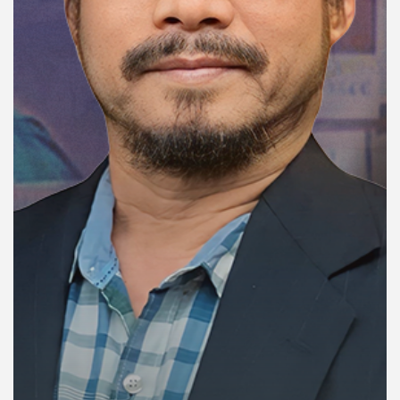
คุณ
เพลง
บทความ
ข่าว
และ
กิจกรรม
เกี่ยว
กับ
เรา