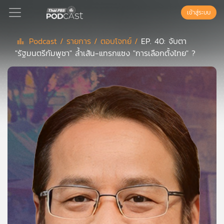
เข้าสู่ระบบ
Podcast /
รายการ /
ตอบโจทย์ /
EP. 40: จับตา
"รัฐมนตรีกัมพูชา" ล้ำเส้น-แทรกแซง "การเลือกตั้งไทย" ?
Podcast
เพล
ย์
ลิ
สต์
แนะนำ
เพล
ย์
ลิ
สต์
ของ