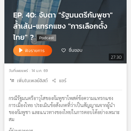
เครือ
EP. 40: จับตา "รัฐมนตรีกัมพูชา"
ข่าย
วิทยุ
ล้ำเส้น-แทรกแซง "การเลือกตั้ง
ไทย
พี
ไทย" ?
บี
เอส
ชื่นชอบ
ฟังรายการ
27:30
แผนที่
วันที่เผยแพร่ : 14 ม.ค. 69
วิทยุ
เครือ
เพิ่มในเพลย์ลิสต์
แชร์
ข่าย
กรณีรัฐมนตรีอาวุโสของกัมพูชาโพสต์ข้อความแทรกแซง
การเมืองไทย ประเมินข้อสังเกตที่ว่าเป็นสัญญาณจากผู้นำ
ของกัมพูชา และแนวทางของไทยในการตอบโต้อย่างเหมาะ
สม
ผู้ร่วมรายการ