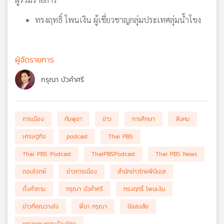
ทรงฤทธิ์ โพนเงิน ผู้เชี่ยวชาญกลุ่มประเทศลุ่มน้ำโขง
ผู้จัดรายการ
กรุณา บัวคำศรี
การเมือง
กัมพูชา
ข่าว
การศึกษา
สังคม
เศรษฐกิจ
podcast
Thai PBS
Thai PBS Podcast
ThaiPBSPodcast
Thai PBS News
ตอบโจทย์
ข่าวการเมือง
สำนักข่าวไทยพีบีเอส
ตั้งคำถาม
กรุณา บัวคำศรี
ทรงฤทธิ์ โพนเงิน
ข่าวที่คุณวางใจ
พี่นา กรุณา
ข้อสงสัย