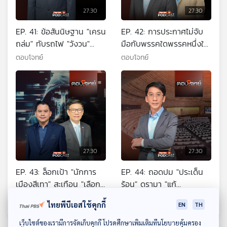
27:30
27:30
EP. 41: ข้อสันนิษฐาน "เครน
EP. 42: การประกาศไม่จับ
ถล่ม" ทับรถไฟ "วังวน"
มือกับพรรคใดพรรคหนึ่งใน
อุบัติเหตุซ้ำซาก ?
ศึกเลือกตั้ง 2569 กรณีผู้
ตอบโจทย์
ตอบโจทย์
สมัครพรรคประชาชนถูกจับ
เป็นคนที่สอง และสมการ
การจัดตั้งรัฐบาล ผู้ร่วม
รายการ จตุพร พรหมพันธุ์
แกนนำคณะหลอมรวม
ประชาชน ดร.สติธร ธนานิธิ
โชติ คณะรัฐศาสตร์
27:30
27:30
จุฬาลงกรณ์มหาวิทยาลัย
EP. 43: ล็อกเป้า "นักการ
EP. 44: ถอดปม "ประเด็น
เมืองสีเทา" สะเทือน "เลือก
ร้อน" ดรามา "แก้
ตั้ง 2569" ?
รัฐธรรมนูญ 2560"
ตอบโจทย์
ตอบโจทย์
ไทยพีบีเอสใช้คุกกี้
EN
TH
ดาวน์โหลด Thai PBS Podcast Application
เว็บไซต์ของเรามีการจัดเก็บคุกกี้ โปรดศึกษาเพิ่มเติมที่นโยบายคุ้มครอง