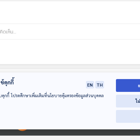
้คุกกี้
EN
TH
ย
บคุกกี้ โปรดศึกษาเพิ่มเติมที่นโยบายคุ้มครองข้อมูลส่วนบุคคล
ไม
00:00:00
00:00:00
29:04
29:04
2
EP. 45: กรีนแลนด์
EP. 46: ส่องผล
EP. 47: มองอ