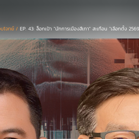
บโจทย์ /
EP. 43: ล็อกเป้า "นักการเมืองสีเทา" สะเทือน "เลือกตั้ง 256