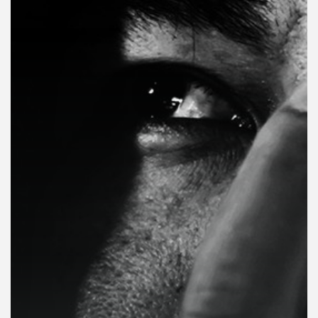
คุณ
เพลง
บทความ
ข่าว
และ
กิจกรรม
เกี่ยว
กับ
เรา