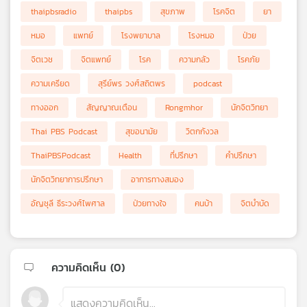
thaipbsradio
thaipbs
สุขภาพ
โรคจิต
ยา
หมอ
แพทย์
โรงพยาบาล
โรงหมอ
ป่วย
จิตเวช
จิตแพทย์
โรค
ความกลัว
โรคภัย
ความเครียด
สุรีย์พร วงศ์สถิตพร
podcast
ทางออก
สัญญาณเตือน
Rongmhor
นักจิตวิทยา
Thai PBS Podcast
สุขอนามัย
วิตกกังวล
ThaiPBSPodcast
Health
ที่ปรึกษา
คำปรึกษา
นักจิตวิทยาการปรึกษา
อาการทางสมอง
อัญชุลี ธีระวงศ์ไพศาล
ป่วยทางใจ
คนบ้า
จิตบำบัด
ความคิดเห็น (
0
)