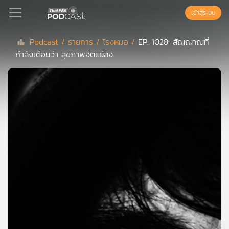
เข้าสู่ระบบ
Podcast /
รายการ /
โรงหมอ /
EP. 1028: สัญญาณที่
กำลังเตือนว่า สุขภาพจิตแย่ลง
Podcast
เพล
ย์
ลิ
สต์
แนะนำ
เพล
ย์
ลิ
สต์
ของ