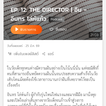
เครือ
EP. 12: THE DIRECTOR | อิน -
ข่าย
วิทยุ
อินทร โล่ห์แก้ว
ไทย
พี
ชื่นชอบ
ฟังรายการ
บี
21:03
เอส
วันที่เผยแพร่ : 25 มี.ค. 69
เพิ่มในเพลย์ลิสต์
แชร์
แผนที่
วิทยุ
เครือ
ในวัยเด็กทุกคนต่างมีความฝันอย่างเป็นโน้นนี่นั่น แต่จะมีสักกี่
ข่าย
คนที่สามารถยืนหยัดความฝันนั้นจนประสบความสำเร็จในวัย
เติบโตแม้จะต้องใช้เวลายาวนานกว่าฝันที่เคยวาดไว้จะเป็น
เรื่องจริง
อินทร โล่ห์แก้ว ผู้กำกับรุ่นใหม่ไฟแรงและมากฝีมือ มานั่งคุย
และเปิดใจเล่าเส้นทางจากวัยเด็กจนก้าวเข้าสู่วงการ
ภาพยนตร์ที่มีทั้งเบื้องหลังและเรื่องท้าทาย อะไรที่ทำให้เขา