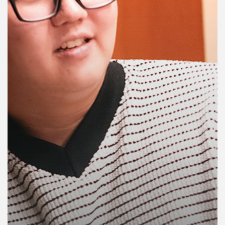
คุณ
เพลง
บทความ
ข่าว
และ
กิจกรรม
เกี่ยว
กับ
เรา