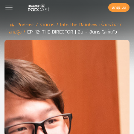
เข้าสู่ระบบ
Podcast /
รายการ /
Into the Rainbow เรื่องเล่าจาก
สายรุ้ง /
EP. 12: THE DIRECTOR | อิน - อินทร โล่ห์แก้ว
Podcast
เพล
ย์
ลิ
สต์
แนะนำ
เพล
ย์
ลิ
สต์
ของ