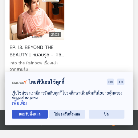
21:03
EP. 13: BEYOND THE
BEAUTY | หมอบรูซ - คชิส
รา ศรีดาโคตร
Into the Rainbow เรื่องเล่า
จากสายรุ้ง
ไทยพีบีเอสใช้คุกกี้
EN
TH
ดาวน์โหลด Thai PBS Podcast Application
เว็บไซต์ของเรามีการจัดเก็บคุกกี้ โปรดศึกษาเพิ่มเติมที่นโยบายคุ้มครอง
ตอนที่เกี่ยวข้อง
ข้อมูลส่วนบุคคล
เพิ่มเติม
ยอมรับทั้งหมด
ไม่ยอมรับทั้งหมด
ปิด
Ⓒ 2020 องค์การกระจายเสียงและแพร่ภาพสาธารณะแห่งประเทศไทย