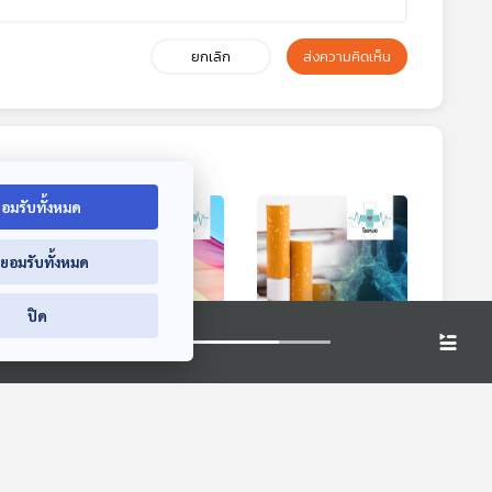
ยกเลิก
ส่งความคิดเห็น
อมรับทั้งหมด
่ยอมรับทั้งหมด
ปิด
7:39
27:39
27:39
รม
EP. 394: รักแท้ของ
EP. 395: โรคร้าย
LGBT มีจริงหรือไม่
ทำลายปอดจากบุหรี่
โรงหมอ
โรงหมอ