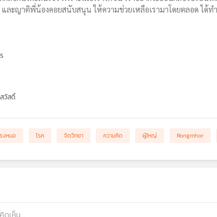
อ แม่ และญาติพี่น้องคอยสนับสนุน ให้ความช่วยเหลือเรามาโดยตลอด ได้ท
พร
วัสดิ์
โรงหมอ
โรค
จิตวิทยา
ความคิด
ผู้ใหญ่
Rongmhor