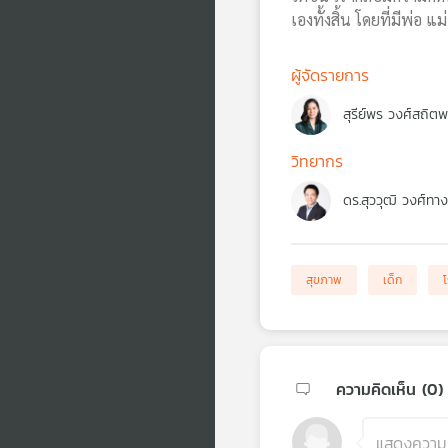
เองทั้งสิ้น โดยที่มีพ่
ผู้จัดรายการ
สุรีย์พร วงศ์สถิต
วิทยากร
ดร.สุววุฒิ วงศ์ทางส
สุขภาพ
เด็ก
ความคิดเห็น (
0
)