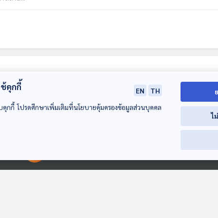
้คุกกี้
EN
TH
ย
บคุกกี้ โปรดศึกษาเพิ่มเติมที่นโยบายคุ้มครองข้อมูลส่วนบุคคล
ไม
27:39
27:39
2
00:00:00
00:00:00
EP. 391: สุขภาพดี
EP. 392: ผ่าตัดส่อง
EP. 393: กิจกร
ด้วยถั่ว
กล้องข้อในของผู้ป่วย
บำบัดเครียด
ข้อเข่าเสื่อม ซื้อเวลา
โรงหมอ
โรงหมอ
โรงหมอ
หรือเจ็บตัวฟรี