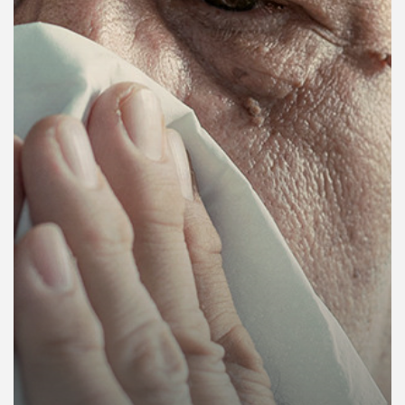
คุณ
เพลง
บทความ
ข่าว
และ
กิจกรรม
เกี่ยว
กับ
เรา