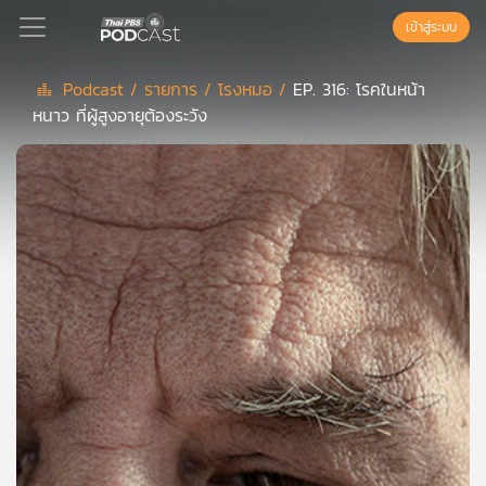
เข้าสู่ระบบ
Podcast /
รายการ /
โรงหมอ /
EP. 316: โรคในหน้า
หนาว ที่ผู้สูงอายุต้องระวัง
Podcast
เพล
ย์
ลิ
สต์
แนะนำ
เพล
ย์
ลิ
สต์
ของ