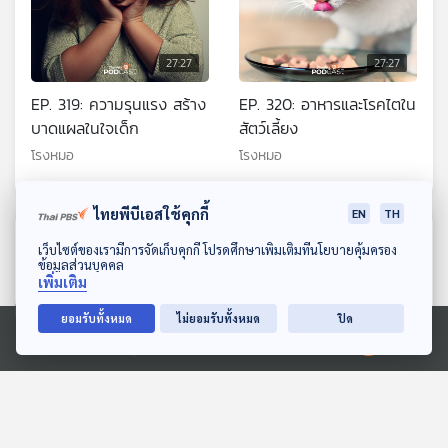
27:27
27:27
EP. 319: ความรุนแรง สร้าง
EP. 320: อาหารและโรคไตใน
บาดแผลในใจเด็ก
สัตว์เลี้ยง
โรงหมอ
โรงหมอ
ไทยพีบีเอสใช้คุกกี้
EN
TH
ตอนที่เกี่ยวข้อง
ดาวน์โหลด Thai PBS Podcast Application
เว็บไซต์ของเรามีการจัดเก็บคุกกี้ โปรดศึกษาเพิ่มเติมที่นโยบายคุ้มครอง
ข้อมูลส่วนบุคคล
เพิ่มเติม
ยอมรับทั้งหมด
ไม่ยอมรับทั้งหมด
ปิด
Ⓒ 2020 องค์การกระจายเสียงและแพร่ภาพสาธารณะแห่งประเทศไทย
27:27
27:27