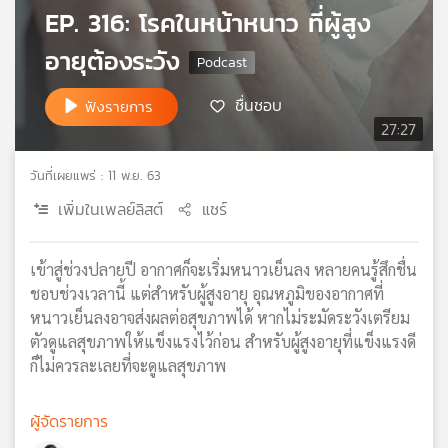
EP. 316: โรคในหน้าหนาว ที่ผู้สูง
เครือ
ข่าย
อายุต้องระวัง
วิทยุ
ไทย
ชื่นชอบ
ฟังรายการ
พี
27:27
บี
เอส
วันที่เผยแพร่ : 11 พ.ย. 63
เพิ่มในเพลย์ลิสต์
แชร์
แผนที่
วิทยุ
เข้าสู่ช่วงปลายปี อากาศก็จะเริ่มหนาวเย็นลง หลายคนรู้สึกชื่น
เครือ
ชอบช่วงเวลานี้ แต่สำหรับผู้สูงอายุ อุณหภูมิของอากาศที่
ข่าย
หนาวเย็นลงอาจส่งผลต่อสุขภาพได้ หากไม่ระมัดระวังเตรียม
ตัวดูแลสุขภาพให้แข็งแรงไว้ก่อน สำหรับผู้สูงอายุที่แข็งแรงดี
ก็ไม่ควรละเลยที่จะดูแลสุขภาพ
ผู้จัดรายการ