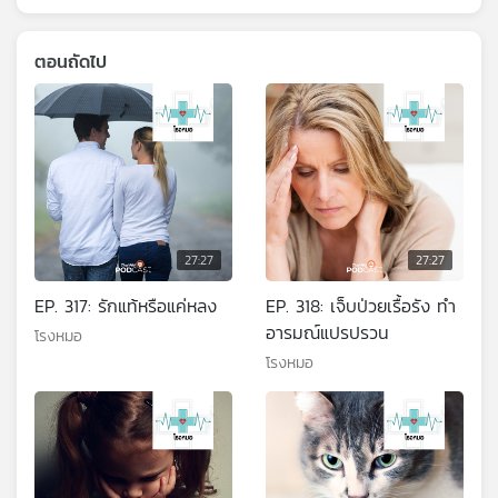
ตอนถัดไป
27:27
27:27
EP. 317: รักแท้หรือแค่หลง
EP. 318: เจ็บป่วยเรื้อรัง ทำ
อารมณ์แปรปรวน
โรงหมอ
โรงหมอ