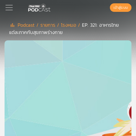
เข้าสู่ระบบ
Podcast /
รายการ /
โรงหมอ /
EP. 321: อาหารไทย
แต่ละภาคกับสุขภาพร่างกาย
Podcast
เพล
ย์
ลิ
สต์
แนะนำ
เพล
ย์
ลิ
สต์
ของ