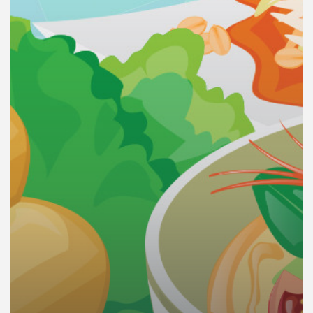
คุณ
เพลง
บทความ
ข่าว
และ
กิจกรรม
เกี่ยว
กับ
เรา