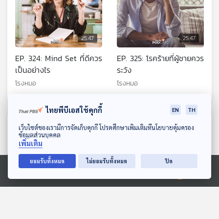
25:47
25:47
EP. 324: Mind Set ที่ดีควร
EP. 325: โรคร้ายที่ผู้ชายควร
เป็นอย่างไร
ระวัง
โรงหมอ
โรงหมอ
ไทยพีบีเอสใช้คุกกี้
EN
TH
ตอนที่เกี่ยวข้อง
ดาวน์โหลด Thai PBS Podcast Application
เว็บไซต์ของเรามีการจัดเก็บคุกกี้ โปรดศึกษาเพิ่มเติมที่นโยบายคุ้มครอง
ข้อมูลส่วนบุคคล
เพิ่มเติม
ยอมรับทั้งหมด
ไม่ยอมรับทั้งหมด
ปิด
Ⓒ 2020 องค์การกระจายเสียงและแพร่ภาพสาธารณะแห่งประเทศไทย
25:47
25:47