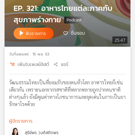
EP. 321: อาหารไทยแต่ละภาคกับ
เครือ
ข่าย
สุขภาพร่างกาย
วิทยุ
ไทย
ชื่นชอบ
ฟังรายการ
พี
25:47
บี
เอส
วันที่เผยแพร่ : 16 พ.ย. 63
เพิ่มในเพลย์ลิสต์
แชร์
แผนที่
วิทยุ
เครือ
วัฒนธรรมไทยเป็นที่ยอมรับของคนทั่วโลก อาหารไทยก็เช่น
ข่าย
เดียวกัน เพราะนอกจากรสชาติที่หลากหลายถูกปากคนชาติ
ต่างๆแล้ว ยังมีคุณค่าทางโภชนาการและจุดเด่นในการเป็นยา
รักษาโรคด้วย
ผู้จัดรายการ
สุรีย์พร วงศ์สถิตพร