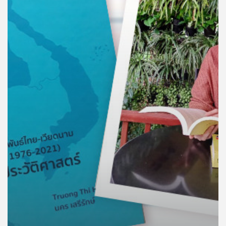
คุณ
เพลง
บทความ
ข่าว
และ
กิจกรรม
เกี่ยว
กับ
เรา