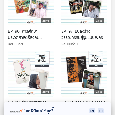
23:46
23:46
EP. 96: การศึกษา
EP. 97: แปลงร่าง
ประวัติศาสตร์สังคม
วรรณกรรมสู่รูปแบบละคร
วัฒนธรรม ในวรรณกรรม
หลบมุมอ่าน
หลบมุมอ่าน
อัฟกานิสถาน
23:46
23:46
EP. 98: ชีวิตการแสดงจะ
EP. 99: การปะทะของความ
เป็นอย่างไร เมื่อฟารีดา
ทรงจำ ในประวัติศาสตร์
ไทยพีบีเอสใช้คุกกี้
EN
TH
ตัดสินใจคลุมผม
เมืองแพร่