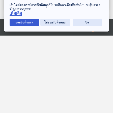
หลบมุมอ่าน
หลบมุมอ่าน
ดาวน์โหลด Thai PBS Podcast Application
เว็บไซต์ของเรามีการจัดเก็บคุกกี้ โปรดศึกษาเพิ่มเติมที่นโยบายคุ้มครอง
ข้อมูลส่วนบุคคล
เพิ่มเติม
ตอนที่เกี่ยวข้อง
ยอมรับทั้งหมด
ไม่ยอมรับทั้งหมด
ปิด
Ⓒ 2020 องค์การกระจายเสียงและแพร่ภาพสาธารณะแห่งประเทศไทย
23:46
23:46
EP. 296: เชียงดาวเลิฟบรารี่
EP. 304: ทีโพโกลดินแดน
(Chiang Dao Lovebrary)
แห่งลำน้ำสายเล็ก
หลบมุมอ่าน
หลบมุมอ่าน