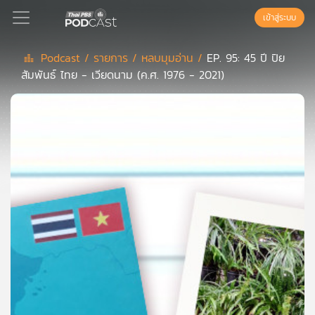
เข้าสู่ระบบ
Podcast /
รายการ /
หลบมุมอ่าน /
EP. 95: 45 ปี ปิย
สัมพันธ์ ไทย - เวียดนาม (ค.ศ. 1976 - 2021)
Podcast
เพล
ย์
ลิ
สต์
แนะนำ
เพล
ย์
ลิ
สต์
ของ