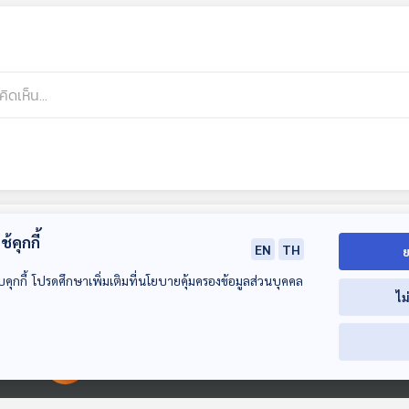
้คุกกี้
EN
TH
ย
บคุกกี้ โปรดศึกษาเพิ่มเติมที่นโยบายคุ้มครองข้อมูลส่วนบุคคล
ไม
00:00:00
00:00:00
28:35
28:35
2
EP. 103: ซึมซับ
EP. 104: วัฒนธรรม
EP. 105: พี่หล