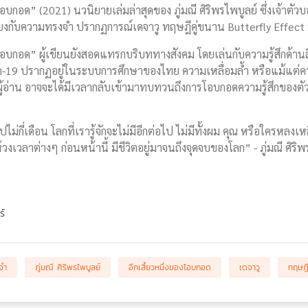
อด” (2021) นวนิยายเล่มล่าสุดของ ภู่มณี ศิริพรไพบูลย์ ซึ่งเจ้าตั
มโยงกับความทรงจำ ปรากฏการณ์เดจาวู ทฤษฎีคู่ขนาน Butterfly Effect
กอด” ผู้เขียนยังสอดแทรกบริบททางสังคม โดยเล่นกับความรู้สึกด้านลึ
ด-19 ปรากฏอยู่ในระบบการศึกษาของไทย ความเหลื่อมล้ำ หรือแม้แต่ควา
ู้อ่าน อาจจะได้มีเวลากลับเข้ามาทบทวนถึงการโอบกอดความรู้สึกของตั
่เดือน โลกที่เรารู้จักจะไม่มีอีกต่อไป ไม่มีทั้งผม คุณ หรือใครหลงเหลือ
วงเวลาต่างๆ ก่อนหน้านี้ มีชีวิตอยู่มาจนถึงจุดจบของโลก” - ภู่มณี ศิริพ
ร์
จำ
ภู่มณี ศิริพรไพบูลย์
อีกเสี้ยวหนึ่งของโอบกอด
เดจาวู
ทฤษฎี