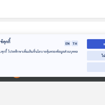
้คุกกี้
EN
TH
ย
บคุกกี้ โปรดศึกษาเพิ่มเติมที่นโยบายคุ้มครองข้อมูลส่วนบุคคล
ไม
21:18
21:18
00:00:00
00:00:00
EP. 100: การส่งต่อ
EP. 101: อีกเสี้ยวหนึ่ง
EP. 102: เห็นแ
ความทรงจำในนิทาน
ของโอบกอด
ช่างเขียนพยัญ
พื้นบ้านอีสาน
นักกีฬาสานฝัน
หลบมุมอ่าน
หลบมุมอ่าน
หลบมุมอ่าน