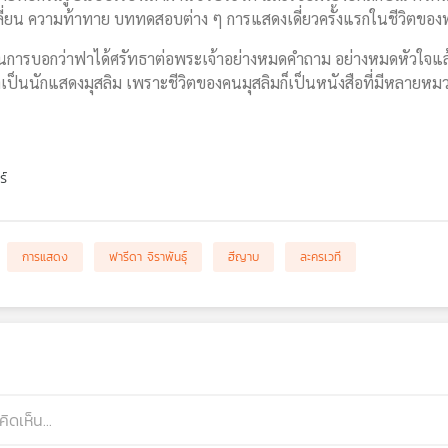
ลี่ยน ความท้าทาย บททดสอบต่าง ๆ การแสดงเดี่ยวครั้งแรกในชีวิตของฟ
อกว่าฟาได้ศรัทธาต่อพระเจ้าอย่างหมดคำถาม อย่างหมดหัวใจแล้ว แต
เป็นนักแสดงมุสลิม เพราะชีวิตของคนมุสลิมก็เป็นหนังสือที่มีหลายหมวด
ร์
การแสดง
ฟารีดา จิราพันธุ์
ฮีญาบ
ละครเวที