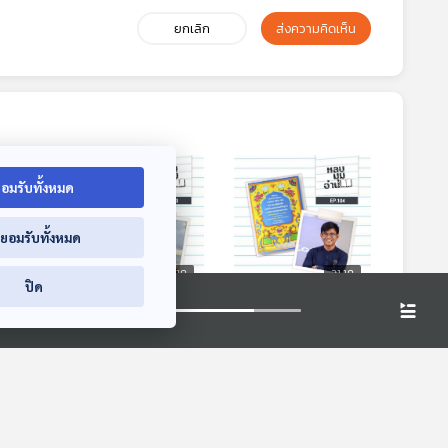
ยกเลิก
ส่งความคิดเห็น
อมรับทั้งหมด
่ยอมรับทั้งหมด
21:18
21:18
21:18
ปิด
ล้วชอบ
EP. 103: ซึมซับ
EP. 104: วัฒนธรรม
ชนะ
สังเกต หยั่งราก
ของอินเดียเป็นแบบ
อย่าง "สดใส"
บุฟเฟต์
หลบมุมอ่าน
หลบมุมอ่าน