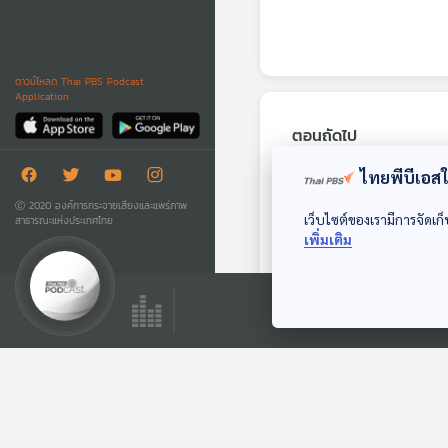
ดาวน์โหลด Thai PBS Podcast
Application
ตอนถัดไป
ไทยพีบีเอสใช
Ⓒ 2020 องค์การกระจายเสียงและแพร่ภาพ
เว็บไซต์ของเรามีการจัดเก็
สาธารณะแห่งประเทศไทย
เพิ่มเติม
21:18
EP. 99: การปะทะของ
ความทรงจำ ใน
ประวัติศาสตร์เมือง
หลบมุมอ่าน
แพร่