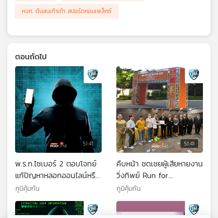
หจก. ต้นสนเก้าเก้า สปอร์ตคอมเพล็กซ์
ตอนถัดไป
51:41
51:41
พ.ร.ก.ไซเบอร์ 2 ตอบโจทย์
คืบหน้า ชดเชยผู้เสียหายงาน
แก้ปัญหาหลอกออนไลน์หรือ
วิ่งทิพย์ Run for
ไม่ / เตือนภัยออนไลน์ ถูก
Destination 2025 / คืบ
ภูมิคุ้มกัน
ภูมิคุ้มกัน
หลอกทำภารกิจงานรวมเสีย
หน้าแก้ไขปัญหาแท็กซี่ป้าย
หาย 1.1 ล้านบาท จ.ชลบุรี /
เหลืองประท้วงให้ยกเลิกจุด