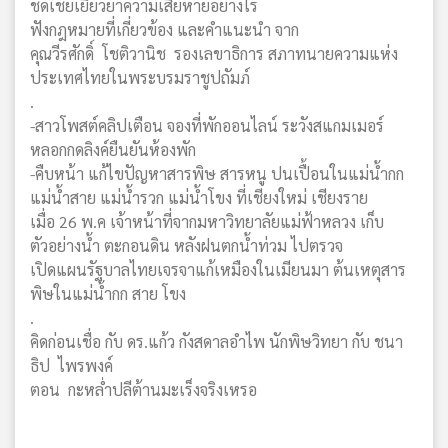
ชดเชยเยียวยาความเสียหายอย่างไร
ฟังกฎหมายที่เกี่ยวข้อง และคำแนะนำ จาก
คุณวีรศักดิ์ โชติวานิช รองเลขาธิการ สภาทนายความแห่ง
ประเทศไทยในพระบรมราชูปถัมภ์
.
-สาวโพสต์คลิปเตือน จองที่พักออนไลน์ ระวังสแกมเมอร์
หลอกกดลิงค์ยืนยันห้องพัก
-คืบหน้า แก้ไขปัญหาสารพิษ สารหนู ปนเปื้อนในแม่น้ำกก
แม่น้ำสาย แม่น้ำรวก แม่น้ำโขง ที่เชียงใหม่ เชียงราย
เมื่อ 26 พ.ค เจ้าหน้าที่จากมหาวิทยาลัยแม่ฟ้าหลวง เก็บ
ตัวอย่างน้ำ ตะกอนดิน หลังฝนตกน้ำท่วม ไปตรวจ
เปิดแผนรัฐบาลไทยเจรจาแก้เหมืองในเมียนมา ต้นเหตุสาร
พิษในแม่น้ำกก สาย โขง
.
คิดก่อนเชื่อ กับ ดร.แก้ว กังสดาลอำไพ นักพิษวิทยา กับ ชนา
ธิป ไพรพงค์
ตอน กะหล่ำปลีต้านมะเร็งจริงเหรอ