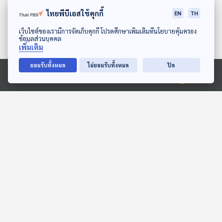
ไฟโตเรตินอลคืออะไร
จอด Grab Taxi ในสนาม
ไทยพีบีเอสใช้คุกกี้
EN
TH
บิน / สารหนูในข้าว
ดาวน์โหลด Thai PBS Podcast Application
เว็บไซต์ของเรามีการจัดเก็บคุกกี้ โปรดศึกษาเพิ่มเติมที่นโยบายคุ้มครอง
ข้อมูลส่วนบุคคล
เพิ่มเติม
51:41
51:41
ยอมรับทั้งหมด
ไม่ยอมรับทั้งหมด
ปิด
สกมช. พบ User Name
แก้ปัญหารถยนต์ไฟฟ้าจาก
Ⓒ 2020 องค์การกระจายเสียงและแพร่ภาพสาธารณะแห่งประเทศไทย
และ Password หลุดนับล้าน
จีน / สารหนูทำให้ปลาเป็น
บัญชี / ยายวัย 90 ปี ร้อง!
ตุ่มพุพองได้โดยตรงหรือไม่
ภูมิคุ้มกัน
ภูมิคุ้มกัน
ตรวจสอบธนาคาร ไม่ให้ถอน
เงิน 2 ล้านบาท / เลิกสี
สังเคราะห์ในสหรัฐอเมริกา
ตอนที่เกี่ยวข้อง