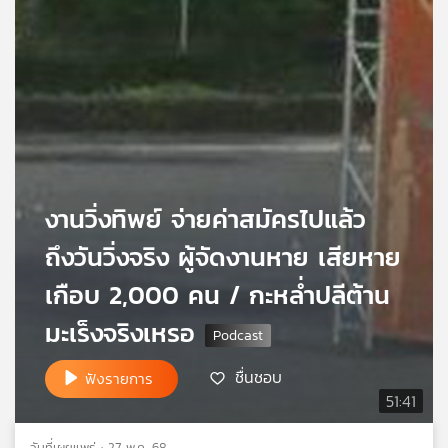
เครือ
ข่าย
วิทยุ
ไทย
พี
บี
เอส
งานวิ่งทิพย์ จ่ายค่าสมัครไปแล้ว
แผนที่
ถึงวันวิ่งจริง ผู้จัดงานหาย เสียหาย
วิทยุ
เครือ
เกือบ 2,000 คน / กะหล่ำปลีต้าน
ข่าย
มะเร็งจริงเหรอ
ชื่นชอบ
ฟังรายการ
51:41
วันที่เผยแพร่ : 27 พ.ค. 68