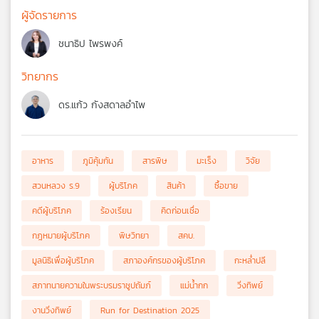
ผู้จัดรายการ
ชนาธิป ไพรพงค์
วิทยากร
ดร.แก้ว กังสดาลอำไพ
อาหาร
ภูมิคุ้มกัน
สารพิษ
มะเร็ง
วิจัย
สวนหลวง ร.9
ผู้บริโภค
สินค้า
ซื้อขาย
คดีผู้บริโภค
ร้องเรียน
คิดก่อนเชื่อ
กฎหมายผู้บริโภค
พิษวิทยา
สคบ.
มูลนิธิเพื่อผู้บริโภค
สภาองค์กรของผู้บริโภค
กะหล่ำปลี
สภาทนายความในพระบรมราชูปถัมภ์
แม่น้ำกก
วิ่งทิพย์
งานวิ่งทิพย์
Run for Destination 2025