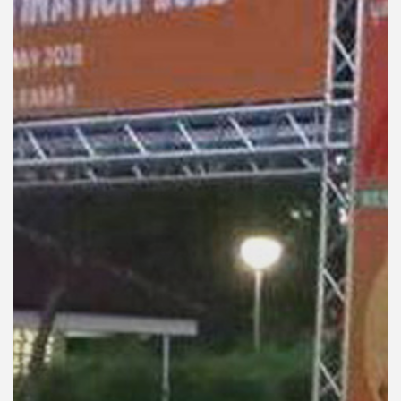
คุณ
เพลง
บทความ
ข่าว
และ
กิจกรรม
เกี่ยว
กับ
เรา