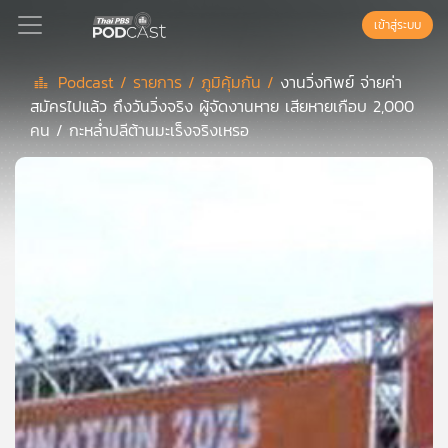
เข้าสู่ระบบ
Podcast /
รายการ /
ภูมิคุ้มกัน /
งานวิ่งทิพย์ จ่ายค่า
สมัครไปแล้ว ถึงวันวิ่งจริง ผู้จัดงานหาย เสียหายเกือบ 2,000
Podcast
คน / กะหล่ำปลีต้านมะเร็งจริงเหรอ
เพล
ย์
ลิ
สต์
แนะนำ
เพล
ย์
ลิ
สต์
ของ