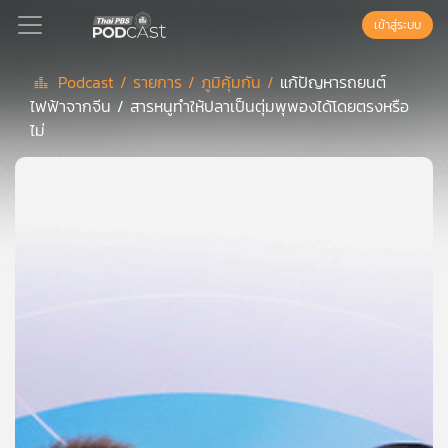
เข้าสู่ระบบ
Podcast /
รายการ /
ภูมิคุ้มกัน /
แก้ปัญหารถยนต์
ไฟฟ้าจากจีน / สารหนูทำให้ปลาเป็นตุ่มพุพองได้โดยตรงหรือ
Podcast
ไม่
เพล
ย์
ลิ
สต์
แนะนำ
เพล
ย์
ลิ
สต์
ของ