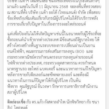
บริษัท เนต้าฯ ได้มีหนังสือ ชี้แจงข้อเท็จจริงในประเด็นต่างๆ
มาแล้ว และในวันที่ 11 มิถุนายน 2568 จะลงพื้นที่ตรวจสอบ
ณ สถานที่ตั้ง บริษัท เนต้า ออโต้ (ไทยแลนด์) จำกัด เพื่อสอบ
ข้อเท็จจริงเพิ่มเติมเกี่ยวกับกรณีผู้บริโภคไม่ได้รับบริการหลัง
การขายเกี่ยวกับปัญหาในเรื่องการรออะไหล่รถยนต์
แต่เพื่อป้องกันไม่ให้เกิดปัญหาเช่นนี้ในอนาคตกับผู้ใช้รถที่จะ
ซื้อรถยนต์นำเข้าจากต่างประเทศ มีข้อเสนอถึงัฐบาลไทย ให้
สร้างโครงสร้างพื้นฐานระบบของการเปลี่ยนผ่านเป็นยาน
ยนต์ไฟฟ้า, คณะกรรมการส่งเสริมการลงทุน (BOI) และ
กระทรวงพาณิชย์ควรกำหนดกรอบการลงทุนค่ายรถยนต์
ไฟฟ้าจากต่างประเทศ, กระทรวงอุตสาหกรรม ควรกำหนด
มาตรฐานรถ อะไหล่ แบตเตอรี่ และแนวทางการแก้ไขปัญหา
หลังการขายกับดีลเลอร์และซัพพลายเออร์ และต้องมี
แนวทางในการแก้ปัญหาให้กับผู้บริโภค เป็นต้น
ฟังจาก คุณอิฐบูรณ์ อ้นวงษา รักษาการเลขาธิการสำนักงาน
สภาผู้บริโภค
คิดก่อนเชื่อ
กับ ดร.แก้ว กังสดาลอำไพ นักพิษวิทยา กับ ชนา
ธิป ไพรพงค์