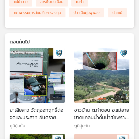
แม่น้ำสาย
สารพิษปนเปื้อน
เนต้า
คณะกรรมการส่งเสริมการลงทุน
ปลาเป็นตุ่มพุพอง
ปลาแข้
ตอนถัดไป
57:16
57:16
ยาเสียสาว วัตถุออกฤทธิ์ต่อ
ชาวบ้าน ต.ท่าตอน อ.แม่อาย
จิตและประสาท อันตราย
ขาดแคลนน้ำดื่มน้ำใช้เพราะ
อย่างไร / การตกตะกอนและ
ปัญหาสารหนูปนเปื้อนแม่น้ำ
ภูมิคุ้มกัน
ภูมิคุ้มกัน
การกรองน้ำ ช่วยเอาสารหนู
กกเกินค่ามาตรฐาน / หัว