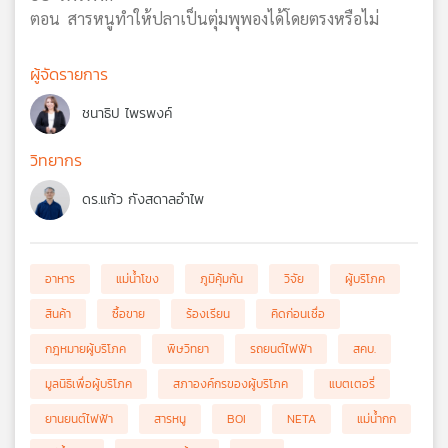
ตอน สารหนูทำให้ปลาเป็นตุ่มพุพองได้โดยตรงหรือไม่
ผู้จัดรายการ
ชนาธิป ไพรพงค์
วิทยากร
ดร.แก้ว กังสดาลอำไพ
อาหาร
แม่น้ำโขง
ภูมิคุ้มกัน
วิจัย
ผู้บริโภค
สินค้า
ซื้อขาย
ร้องเรียน
คิดก่อนเชื่อ
กฎหมายผู้บริโภค
พิษวิทยา
รถยนต์ไฟฟ้า
สคบ.
มูลนิธิเพื่อผู้บริโภค
สภาองค์กรของผู้บริโภค
แบตเตอรี่
ยานยนต์ไฟฟ้า
สารหนู
BOI
NETA
แม่น้ำกก