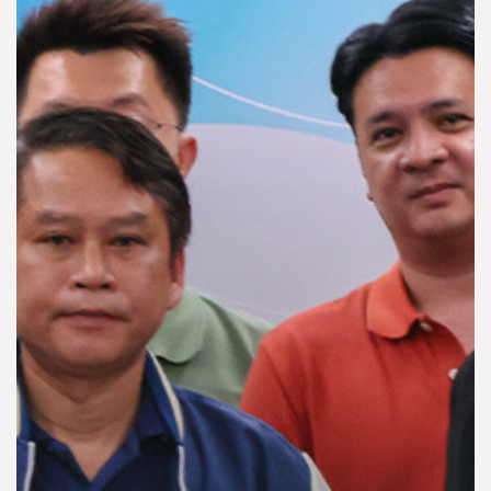
คุณ
เพลง
บทความ
ข่าว
และ
กิจกรรม
เกี่ยว
กับ
เรา