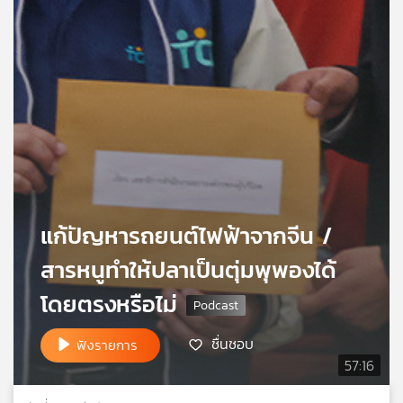
เครือ
ข่าย
วิทยุ
ไทย
พี
บี
เอส
แผนที่
วิทยุ
แก้ปัญหารถยนต์ไฟฟ้าจากจีน /
เครือ
สารหนูทำให้ปลาเป็นตุ่มพุพองได้
ข่าย
โดยตรงหรือไม่
ชื่นชอบ
ฟังรายการ
57:16