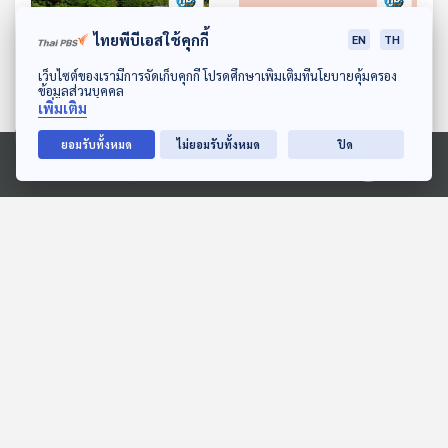
ออกจากน้ำได้หรือไม่
หอมและกระเทียมมีราดำ
อันตรายไหม
ไทยพีบีเอสใช้คุกกี้
EN
TH
ดาวน์โหลด Thai PBS Podcast Application
เว็บไซต์ของเรามีการจัดเก็บคุกกี้ โปรดศึกษาเพิ่มเติมที่นโยบายคุ้มครอง
ข้อมูลส่วนบุคคล
เพิ่มเติม
57:16
57:16
ยอมรับทั้งหมด
ไม่ยอมรับทั้งหมด
ปิด
รถโดยสาร 2 ชั้น ปลอดภัย
เนต้าออโต้ไทยแลนด์ยืนยันจะ
Ⓒ 2020 องค์การกระจายเสียงและแพร่ภาพสาธารณะแห่งประเทศไทย
หรือมีความเสี่ยง ? /
แก้ไขปัญหาให้ผู้ใช้รถตาม
ยาสีฟัน บีบแค่ไหนดี
กำหนดเดิมแม้บริษัทแม่ที่จีน
ภูมิคุ้มกัน
ภูมิคุ้มกัน
ล้มละลาย / GRAS ใน
อุตสาหกรรมอาหาร
ตอนที่เกี่ยวข้อง