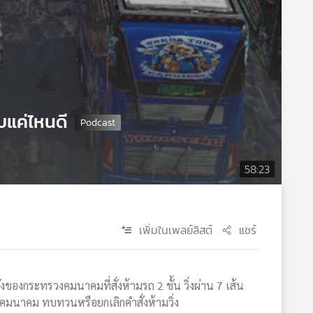
บแค่ไหนดี
58:23
เพิ่มในเพลย์ลิสต์
แชร์
งกระทรวงคมนาคมที่สั่งห้ามรถ 2 ชั้น วิ่งผ่าน 7 เส้น
งคมนาคม ทบทวนหรือยกเลิกคำสั่งห้ามวิ่ง