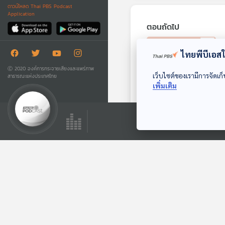
ดาวน์โหลด Thai PBS Podcast
Application
ตอนถัดไป
ไทยพีบีเอสใช
Ⓒ 2020 องค์การกระจายเสียงและแพร่ภาพ
เว็บไซต์ของเรามีการจัดเก็
สาธารณะแห่งประเทศไทย
เพิ่มเติม
58:23
เนต้าออโต้ไทยแลนด์
ยืนยันจะแก้ไขปัญหา
ให้ผู้ใช้รถตามกำหนด
ภูมิคุ้มกัน
เดิมแม้บริษัทแม่ที่จีน
ล้มละลาย / GRAS ใน
อุตสาหกรรมอาหาร
ตอนที่เกี่ยวข้อง