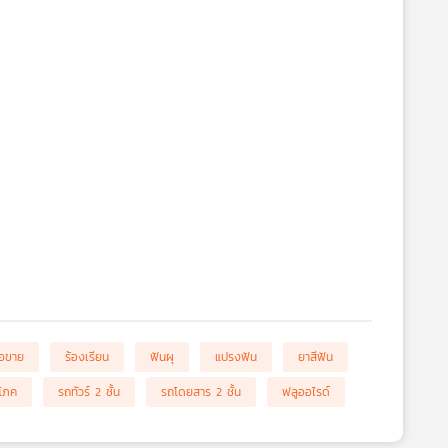
ื้อขาย
ร้องเรียน
ฟันผุ
แปรงฟัน
ยาสีฟัน
ิโภค
รถทัวร์ 2 ชั้น
รถโดยสาร 2 ชั้น
ฟลูออไรด์