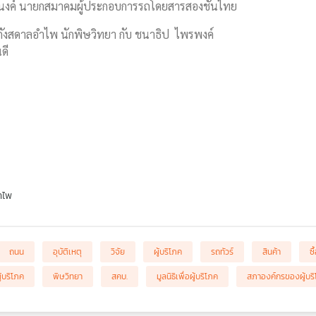
งทนงค์ นายกสมาคมผู้ประกอบการรถโดยสารสองชั้นไทย
 กังสดาลอำไพ นักพิษวิทยา กับ ชนาธิป ไพรพงค์
ดี
ำไพ
ถนน
อุบัติเหตุ
วิจัย
ผู้บริโภค
รถทัวร์
สินค้า
ซ
้บริโภค
พิษวิทยา
สคบ.
มูลนิธิเพื่อผู้บริโภค
สภาองค์กรของผู้บร