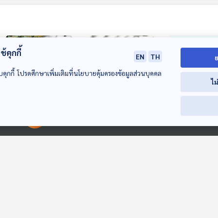
้คุกกี้
EN
TH
ย
บคุกกี้ โปรดศึกษาเพิ่มเติมที่นโยบายคุ้มครองข้อมูลส่วนบุคคล
ไม
58:23
58:23
5
ปิดฉากนโยบายกัญชา
สภาองค์กรของผู้
ผู้บริโภคร้องซื้อ
00:00:00
00:00:00
เสรี / ร้องตรวจสอบ
บริโภคเป็นตัวแทนผู้
น็อคดาวน์ จ่ายเ
ทัวร์เถื่อนจ่ายเงินแต่
บริโภคยื่นฟ้องบริษัท
แล้ว แต่กลับไม่ไ
ภูมิคุ้มกัน
ภูมิคุ้มกัน
ภูมิคุ้มกัน
ไม่ได้เที่ยว / กินเนื้อ
รถยนต์ไฟฟ้าเนต้า
/ ไม่ดื่มเหล้าแต
ดิบแล้วตาย ในเนื้อดิบ
เป็นคดีแบบกลุ่ม/ แก้
เป็นมะเร็งตับรุ
มีเชื้อโรคอะไร
วน้ำสแตนเลสเก็บ
ได้
ความร้อนเลือกแบบ
ไหนปลอดภัย