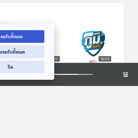
อมรับทั้งหมด
่ยอมรับทั้งหมด
8:23
58:23
58:23
ปิด
บ้าน
ควบรวมกิจการมือถือ
เตือนภัย เพจปลอม
งิน
และประมูลคลื่นใหม่มีผู้
ขายคอลลาเจน หลอก
ด้บ้าน
ประกอบการแค่ 2 เจ้า
ทำภารกิจ เสียหาย 6
ภูมิคุ้มกัน
ภูมิคุ้มกัน
่ทำไม
ส่งผลต่อคุณภาพ
แสนบาท / ลด
นแรง
สัญญาณและค่ามือ
อันตรายของพริกป่น
ถือ / ลดปัญหาตัว
ที่อาจปนเปื้อนอะฟลา
เหม็นหลังออกกำลัง
ท็อกซิน
กายได้ไหม