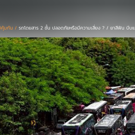
มิคุ้มกัน /
รถโดยสาร 2 ชั้น ปลอดภัยหรือมีความเสี่ยง ? / ยาสีฟัน บีบแ