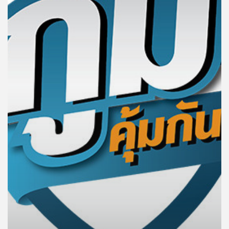
คุณ
เพลง
บทความ
ข่าว
และ
กิจกรรม
เกี่ยว
กับ
เรา