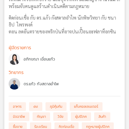
พร้อมจับคนดูแลร้านดำเนินคดีตามกฎหมาย
คิดก่อนเชื่อ กับ ดร.แก้ว กังสดาลอำไพ นักพิษวิทยา กับ ชนา
ธิป ไพรพงค์
ตอน ลดอันตรายของพริกป่นที่อาจปนเปื้อนอะฟลาท็อกซิน
ผู้จัดรายการ
อภิกขณา เขื่อนแก้ว
วิทยากร
ดร.แก้ว กังสดาลอำไพ
อาหาร
dsi
ภูมิคุ้มกัน
แก๊งคอลเซนเตอร์
มิจฉาชีพ
กัญชา
วิจัย
ผู้บริโภค
สินค้า
ซื้อขาย
ร้องเรียน
คิดก่อนเชื่อ
กฎหมายผู้บริโภค