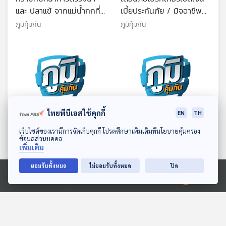
และ ปลาแข้ จากแม่น้ำกกที่มี
เบี้ยประกันภัย / มิจฉาชีพ
สารหนูปนเปื้อนเกินค่า
แอบอ้างเป็นเจ้าหน้าที่การไฟ
ภูมิคุ้มกัน
ภูมิคุ้มกัน
มาตรฐาน / จะกิน แหน
ฟ้าฯ หลอกกดลิงค์ดูดเงิน /
เป็นซุปเปอร์ฟู้ด ต้องคิดหน้า
แนปปูชิโน คืออะไร
คิดหลังให้ดีก่อน
ไทยพีบีเอสใช้คุกกี้
EN
TH
44:38
44:38
ดาวน์โหลด Thai PBS Podcast Application
เว็บไซต์ของเรามีการจัดเก็บคุกกี้ โปรดศึกษาเพิ่มเติมที่นโยบายคุ้มครอง
การจัดการปัญหาสินค้า
หนุ่มอินฟลูฯ ถูกหลอกเปิด
ข้อมูลส่วนบุคคล
เพิ่มเติม
เครื่องใช้ไฟฟ้าไร้ มอก. ขาย
บัญชีม้า / ซื้อบ้านน็อค
เกลื่อนแพลตฟอร์มออนไลน์
ดาวน์แต่ไม่ได้บ้าน / โปรไบ
ภูมิคุ้มกัน
ภูมิคุ้มกัน
ยอมรับทั้งหมด
ไม่ยอมรับทั้งหมด
ปิด
/ กาแฟกับแม่ลูกอ่อน
โอติก พรีไบโอติก ซินไบโอ
Ⓒ 2020 องค์การกระจายเสียงและแพร่ภาพสาธารณะแห่งประเทศไทย
ติก ซิมไบโอติก คืออะไร
ตอนที่เกี่ยวข้อง