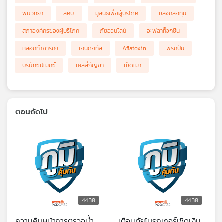
พิษวิทยา
สคบ.
มูลนิธิเพื่อผู้บริโภค
หลอกลงทุน
สภาองค์กรของผู้บริโภค
ภัยออนไลน์
อะฟลาท็อกซิน
หลอกทำภารกิจ
เงินดิจิทัล
Aflatoxin
พริกป่น
บริษัทซิปเมกซ์
เยลลี่กัญชา
เห็ดเมา
ตอนถัดไป
44:38
44:38
ความคืบหน้าการตรวจน้ำ
เตือนภัยโบรกเกอร์เชิดเงิน