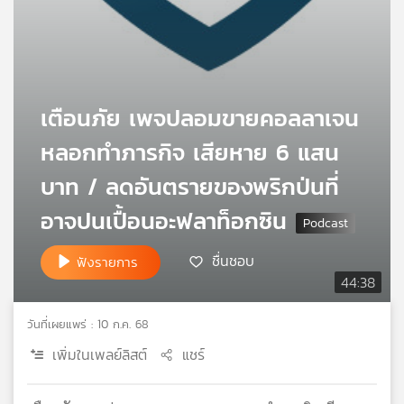
เครือ
ข่าย
วิทยุ
ไทย
พี
เตือนภัย เพจปลอมขายคอลลาเจน
บี
เอส
หลอกทำภารกิจ เสียหาย 6 แสน
บาท / ลดอันตรายของพริกป่นที่
แผนที่
อาจปนเปื้อนอะฟลาท็อกซิน
วิทยุ
เครือ
ชื่นชอบ
ฟังรายการ
ข่าย
44:38
วันที่เผยแพร่ : 10 ก.ค. 68
เพิ่มในเพลย์ลิสต์
แชร์