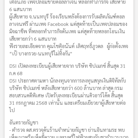
เตือนภัย เพจปลอมขายคอลลาเจน หลอกทำภารกิจ เสียหาย
6 แสนบาท
ผู้เสียหาย จ.นนทบุรี ร้องเรียนหลังต้องการรับผลิตภัณฑ์คอล
ลาเจนฟรี ผ่านเพจ Facebook แต่สุดท้ายเป็นเพจปลอมของ
มิจฉาชีพ ที่หลอกทำภารกิจดันเพจ แต่สุดท้ายหลอกโอนเงิน
เสียหายกว่า 6 แสนบาท
ฟังรายละเอียดจาก คุณโชติอนันต์ เลิศฤทธิ์ภูวดล ผู้ก่อตั้งเพจ
“เป้ บางกรวย-นนทบุรีไม่ทิ้งกัน"
DSI เปิดลงทะเบียนผู้เสียหายจาก บริษัท ซิปเมกซ์ สิ้นสุด 31
ก.ค 68
DSI ประกาศตามหา นักลงทุนจากการลงทุนสกุลเงินดิจิทัลกับ
บริษัท ซิปเมกซ์ หลังเสียหายกว่า 600 ล้านบาท ล่าสุด กรม
สอบสวนคดีพิเศษ เปิดรับลงทะเบียนผ่านคิวอาร์โค้ด สิ้นสุด
31 กรกฎาคม 2568 เท่านั้น และเตรียมเยียวยาผู้เสียหายต่อ
ไป
อันตรายกัญชา
- ตำรวจ ดส.ตรวจค้นร้านจำหน่ายกัญชา ย่านอินทามระ พบ
เห็ดเมาหรือเห็ดขี้ควาย และบุหรี่ไฟฟ้าผสมกัญชาจำนวนมาก