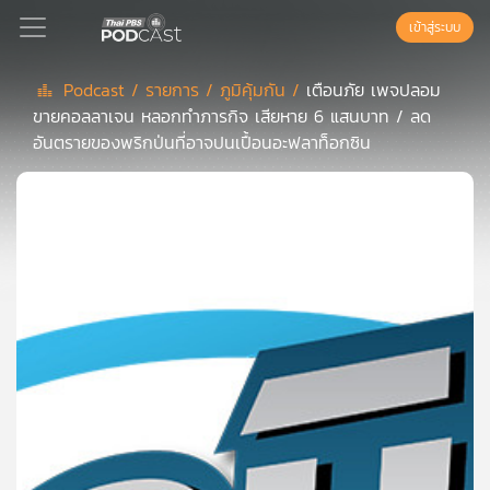
เข้าสู่ระบบ
Podcast /
รายการ /
ภูมิคุ้มกัน /
เตือนภัย เพจปลอม
ขายคอลลาเจน หลอกทำภารกิจ เสียหาย 6 แสนบาท / ลด
Podcast
อันตรายของพริกป่นที่อาจปนเปื้อนอะฟลาท็อกซิน
เพล
ย์
ลิ
สต์
แนะนำ
เพล
ย์
ลิ
สต์
ของ