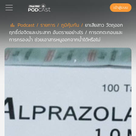
เข้าสู่ระบบ
Podcast /
รายการ /
ภูมิคุ้มกัน /
ยาเสียสาว วัตถุออก
ฤทธิ์ต่อจิตและประสาท อันตรายอย่างไร / การตกตะกอนและ
Podcast
การกรองน้ำ ช่วยเอาสารหนูออกจากน้ำได้หรือไม่
เพล
ย์
ลิ
สต์
แนะนำ
เพล
ย์
ลิ
สต์
ของ