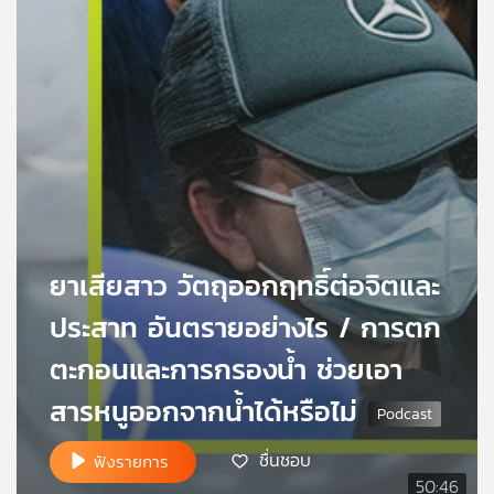
เครือ
ข่าย
วิทยุ
ไทย
พี
บี
เอส
แผนที่
วิทยุ
ยาเสียสาว วัตถุออกฤทธิ์ต่อจิตและ
เครือ
ประสาท อันตรายอย่างไร / การตก
ข่าย
ตะกอนและการกรองน้ำ ช่วยเอา
สารหนูออกจากน้ำได้หรือไม่
ชื่นชอบ
ฟังรายการ
50:46