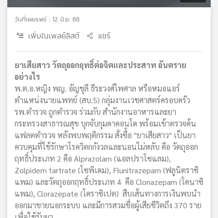
วันที่เผยแพร่ : 12 มิ.ย. 68
เพิ่มในเพลย์ลิสต์
แชร์
ยาเสียสาว วัตถุออกฤทธิ์ต่อจิตและประสาท อันตราย
อย่างไร
พ.ต.อ.หญิง พญ. อัญชุลี ธีระวงศ์ไพศาล หรือหมอแอร์
ตำแหน่งนายแพทย์ (สบ.5) กลุ่มงานเวชศาสตร์ครอบครัว
รพ.ตำรวจ ถูกตำรวจ ร่วมกับ สำนักงานอาหารและยา
กระทรวงสาธารณสุข บุกจับกุมคาคอนโด พร้อมเข้าตรวจค้น
แฟลตตำรวจ หลังพบพฤติกรรม สั่งซื้อ "ยาเสียสาว" เป็นยา
ควบคุมที่ใช้รักษาโรควิตกกังวลและนอนไม่หลับ คือ วัตถุออก
ฤทธิ์ประเภท 2 คือ Alprazolam (แอลปราโซแลม),
Zolpidem tartrate (โซพิเดม), Flunitrazepam (ฟลูนิตราซิ
แพม) และวัตถุออกฤทธิ์ประเภท 4 คือ Clonazepam (โคนาซิ
แพม), Clorazepate (โคราซิเปต) สืบเส้นทางการเงินพบนำ
ออกมาขายนอกระบบ และมีการสวมชื่อผู้เสียชีวิตถึง 370 ราย
เพื่อใช้รับยา