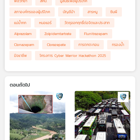
พิษวิทยา
สคบ.
มูลนิธิเพื่อผู้บริโภค
สภาองค์กรของผู้บริโภค
บัญชีม้า
สารหนู
ซิมผี
แม่น้ำกก
หมอแอร์
วัตถุออกฤทธิ์ต่อจิตและประสาท
Alprazolam
Zolpidemtartrate
Flunitrazepam
Clonazepam
Clorazepate
การตกตะกอน
กรองน้ำ
มิจแาชีพ
โครงการ Cyber Warrior Hackathon 2025
ตอนถัดไป