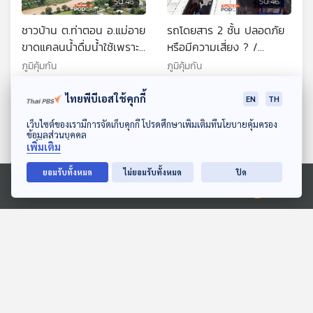
50:46
50:46
ชาวบ้าน ต.ท่าตอน อ.แม่อาย
รถโดยสาร 2 ชั้น ปลอดภัย
ขาดแคลนน้ำดื่มน้ำใช้เพราะ
หรือมีความเสี่ยง ? /
ปัญหาสารหนูปนเปื้อนแม่น้ำ
ยาสีฟัน บีบแค่ไหนดี
ภูมิคุ้มกัน
ภูมิคุ้มกัน
กกเกินค่ามาตรฐาน / หัว
หอมและกระเทียมมีราดำ
ไทยพีบีเอสใช้คุกกี้
EN
TH
อันตรายไหม
ดาวน์โหลด Thai PBS Podcast Application
เว็บไซต์ของเรามีการจัดเก็บคุกกี้ โปรดศึกษาเพิ่มเติมที่นโยบายคุ้มครอง
ข้อมูลส่วนบุคคล
เพิ่มเติม
ยอมรับทั้งหมด
ไม่ยอมรับทั้งหมด
ปิด
50:46
50:46
Ⓒ 2020 องค์การกระจายเสียงและแพร่ภาพสาธารณะแห่งประเทศไทย
เนต้าออโต้ไทยแลนด์ยืนยันจะ
ปิดฉากนโยบายกัญชาเสรี /
แก้ไขปัญหาให้ผู้ใช้รถตาม
ร้องตรวจสอบทัวร์เถื่อนจ่าย
กำหนดเดิมแม้บริษัทแม่ที่จีน
เงินแต่ไม่ได้เที่ยว / กินเนื้อ
ภูมิคุ้มกัน
ภูมิคุ้มกัน
ล้มละลาย / GRAS ใน
ดิบแล้วตาย ในเนื้อดิบมีเชื้อ
อุตสาหกรรมอาหาร
โรคอะไร