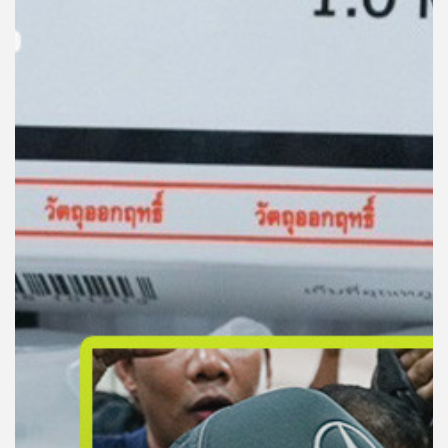
คุณ
เพลง
บทความ
ข่าว
และ
กิจกรรม
เกี่ยว
กับ
เรา