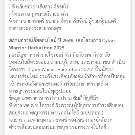
- พิษภัยของยาเสียสาว คืออะไร
- โทษตามกฎหมายมีว่าอย่างไร
ฟังจาก นายกองตรี ธนกฤต จิตรอารีย์รัตน์ ผู้ช่วยรัฐมนตรี
ว่าการกระทรวงสาธารณสุข
สถานการณ์ภัยออนไลน์ ปี 2568 และโครงการ Cyber
Warrior Hackathon 2025
กองบัญชาการตำรวจไซเบอร์ ร่วมมือกับ มหาวิทยาลัย
เทคโนโลยีพระจอมเกล้าธนบุรี, สวท. และภาคเอกชน ดำเนิน
โครงการ "Cyber Warrior Hackathon 2025" ปั้นนักรบ
ไซเบอร์รุ่นใหม่ รวมถึงเร่งเตือนภัยกลุ่มนักศึกษาที่ตกเป็นกลุ่ม
เป้าหมายแก๊งคอลเซนเตอร์ พร้อมประกาศกวาดล้าง
อาชญากรรมออนไลน์ทุกรูปแบบ
ข้อมูล มาตราการการปราบปราม ซิมผี บัญชีม้า
ฟังจาก พล.ต.ท.ไตรรงค์ ผิวพรรณ ผู้บัญชาการตำรวจสืบสวน
สอบสวนอาชญากรรมทางเทคโนโลยี (ผบช.สอท.)
และ พ.ต.ต.พากฤต กฤตยพงษ์ รองโฆษก กองบังคับกาา
ตำรวจสืบสวนสอบสวนอาชญากรรมทางเทคโนโลยี 2