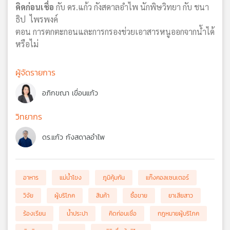
คิดก่อนเชื่อ
กับ ดร.แก้ว กังสดาลอำไพ นักพิษวิทยา กับ ชนา
ธิป ไพรพงค์
ตอน การตกตะกอนและการกรองช่วยเอาสารหนูออกจากน้ำได้
หรือไม่
ผู้จัดรายการ
อภิกขณา เขื่อนแก้ว
วิทยากร
ดร.แก้ว กังสดาลอำไพ
อาหาร
แม่น้ำโขง
ภูมิคุ้มกัน
แก๊งคอลเซนเตอร์
วิจัย
ผู้บริโภค
สินค้า
ซื้อขาย
ยาเสียสาว
ร้องเรียน
น้ำประปา
คิดก่อนเชื่อ
กฎหมายผู้บริโภค