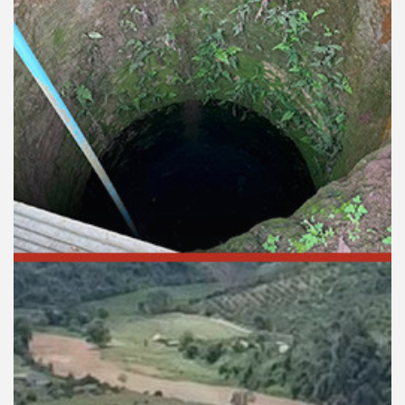
คุณ
เพลง
บทความ
ข่าว
และ
กิจกรรม
เกี่ยว
กับ
เรา