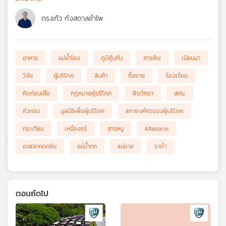
ดร.แก้ว กังสดาลอำไพ
อาหาร
แม่น้ำโขง
ภูมิคุ้มกัน
สารพิษ
เมียนมา
วิจัย
ผู้บริโภค
สินค้า
ซื้อขาย
ร้องเรียน
คิดก่อนเชื่อ
กฎหมายผู้บริโภค
พิษวิทยา
สคบ.
หัวหอม
มูลนิธิเพื่อผู้บริโภค
สภาองค์กรของผู้บริโภค
กระเทียม
เหมืองแร่
สารหนู
Aflatoxin
อะฟลาทอกซิน
แม่น้ำกก
แม่อาย
ราดำ
ตอนถัดไป