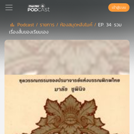
เข้าสู่ระบบ
Podcast /
รายการ /
ห้องสมุดหลังไมค์ /
EP. 34: รวม
เรื่องสั้นของเรียมเอง
Podcast
เพล
ย์
ลิ
สต์
แนะนำ
เพล
ย์
ลิ
สต์
ของ