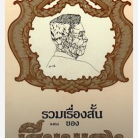
คุณ
เพลง
บทความ
ข่าว
และ
กิจกรรม
เกี่ยว
กับ
เรา