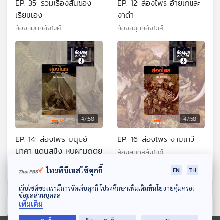
EP. 35: รวมเรื่องสั้นของ
EP. 12: ล่องไพร อ้ายเกและ
เรียมเอง
งาดำ
ห้องสมุดหลังไมค์
ห้องสมุดหลังไมค์
47:58
47:58
EP. 14: ล่องไพร มนุษย์
EP. 16: ล่องไพร จามเทวี
นาคา แดนสมิง ุหุุบผามฤตยู
ห้องสมุดหลังไมค์
ห้องสมุดหลังไมค์
ไทยพีบีเอสใช้คุกกี้
EN
TH
ดาวน์โหลด Thai PBS Podcast Application
เว็บไซต์ของเรามีการจัดเก็บคุกกี้ โปรดศึกษาเพิ่มเติมที่นโยบายคุ้มครอง
ข้อมูลส่วนบุคคล
เพิ่มเติม
ตอนที่เกี่ยวข้อง