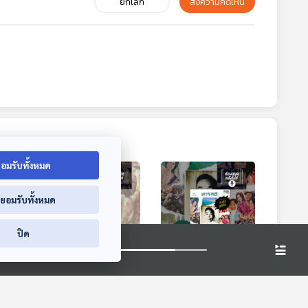
ยกเลิก
ส่งความคิดเห็น
อมรับทั้งหมด
่ยอมรับทั้งหมด
ปิด
51:12
51:12
51:12
จ้าป่า
EP. 17: ล่องไพร
สารคดี ฉบับพิเศษ
มนุษย์หิมพานต์
120 ปี มาลัย ชูพินิจ
ห้องสมุดหลังไมค์
ห้องสมุดหลังไมค์