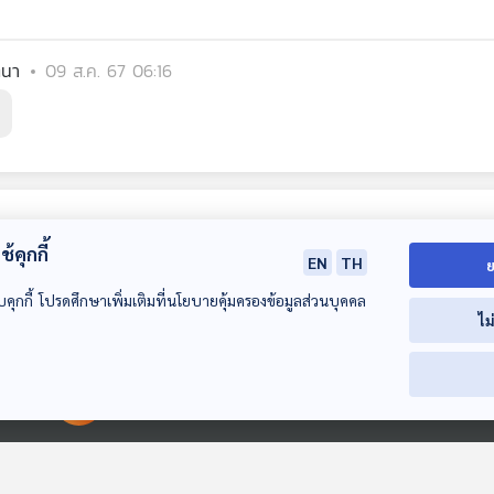
ตนา
09 ส.ค. 67 06:16
้คุกกี้
EN
TH
ย
บคุกกี้ โปรดศึกษาเพิ่มเติมที่นโยบายคุ้มครองข้อมูลส่วนบุคคล
ไม
51:12
51:12
00:00:00
00:00:00
EP. 14: ล่องไพร
EP. 16: ล่องไพร จาม
EP. 1: ล่องไพร เ
มนุษย์นาคา แดนสมิง
เทวี
ห้องสมุดหลังไมค์
ุหุุบผามฤตยู
ห้องสมุดหลังไมค์
ห้องสมุดหลังไมค์